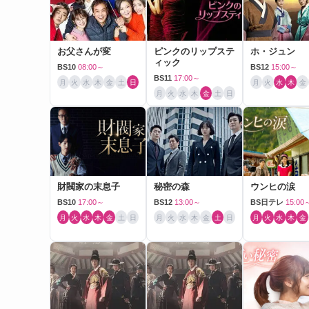
お父さんが変
ピンクのリップステ
ホ・ジュン
ィック
BS10
08:00～
BS12
15:00～
BS11
17:00～
月
火
水
木
金
土
日
月
火
水
木
金
月
火
水
木
金
土
日
財閥家の末息子
秘密の森
ウンヒの涙
BS10
17:00～
BS12
13:00～
BS日テレ
15:00
月
火
水
木
金
土
日
月
火
水
木
金
土
日
月
火
水
木
金