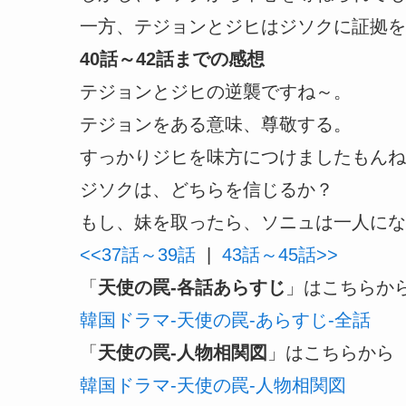
一方、テジョンとジヒはジソクに証拠を
40話～42話までの感想
テジョンとジヒの逆襲ですね～。
テジョンをある意味、尊敬する。
すっかりジヒを味方につけましたもんね
ジソクは、どちらを信じるか？
もし、妹を取ったら、ソニュは一人になっ
<<37話～39話
|
43話～45話>>
「
天使の罠-各話あらすじ
」はこちらか
韓国ドラマ-天使の罠-あらすじ-全話
「
天使の罠-人物相関図
」はこちらから
韓国ドラマ-天使の罠-人物相関図