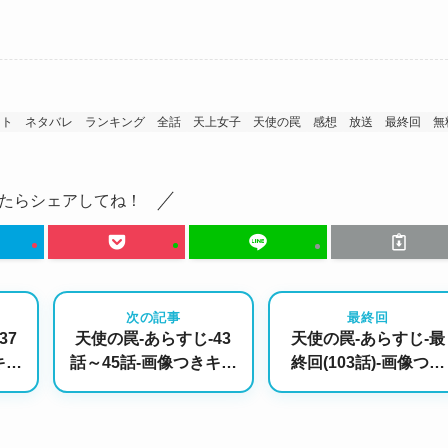
スト
ネタバレ
ランキング
全話
天上女子
天使の罠
感想
放送
最終回
無
たらシェアしてね！
次の記事
最終回
37
天使の罠-あらすじ-43
天使の罠-あらすじ-最
キャ
話～45話-画像つきキャ
終回(103話)-画像つき
スト情報あり！
キャスト情報あり！