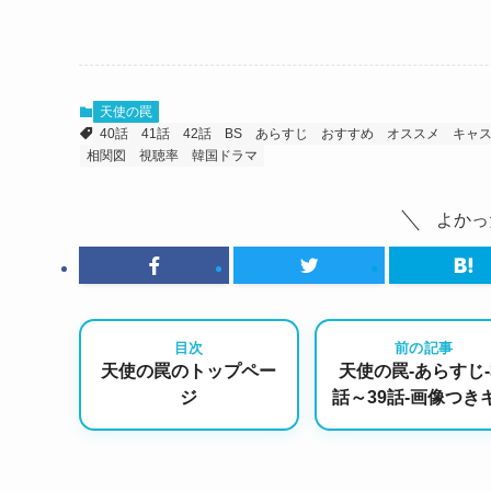
天使の罠
40話
41話
42話
BS
あらすじ
おすすめ
オススメ
キャ
相関図
視聴率
韓国ドラマ
よかっ
目次
前の記事
天使の罠のトップペー
天使の罠-あらすじ-
ジ
話～39話-画像つき
スト情報あり！