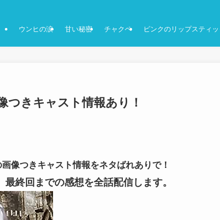
ウンヒの涙
甘い秘密
チャクペ
ピンクのリップスティッ
-画像つきキャスト情報あり！
2話の画像つきキャスト情報をネタばれありで！
など、最終回までの感想を全話配信します。