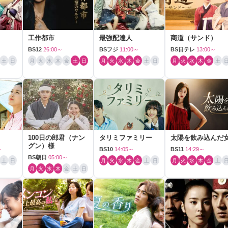
工作都市
最強配達人
商道（サンド）
BS12
26:00～
BSフジ
11:00～
BS日テレ
13:00～
土
日
月
火
水
木
金
土
日
月
火
水
木
金
土
日
月
火
水
木
金
土
100日の郎君（ナン
タリミファミリー
太陽を飲み込んだ
グン）様
～
BS10
14:05～
BS11
14:29～
BS朝日
05:00～
土
日
月
火
水
木
金
土
日
月
火
水
木
金
土
月
火
水
木
金
土
日