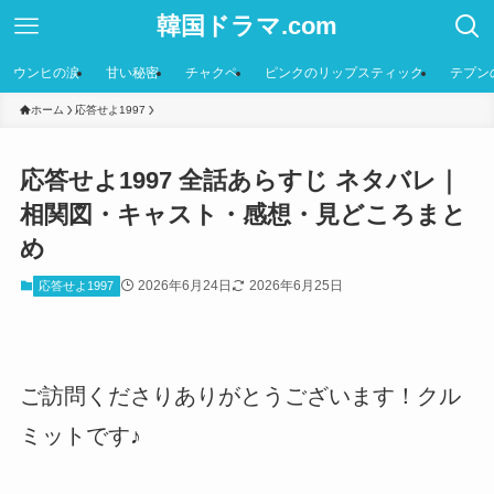
韓国ドラマ.com
ウンヒの涙
甘い秘密
チャクペ
ピンクのリップスティック
テプン
ホーム
応答せよ1997
応答せよ1997 全話あらすじ ネタバレ｜
相関図・キャスト・感想・見どころまと
め
2026年6月24日
2026年6月25日
応答せよ1997
ご訪問くださりありがとうございます！クル
ミットです♪