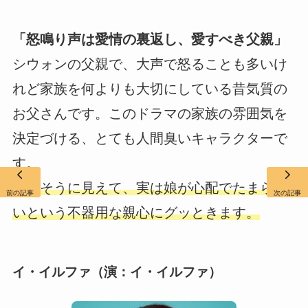
「怒鳴り声は愛情の裏返し、愛すべき父親」
シウォンの父親で、大声で怒ることも多いけ
れど家族を何よりも大切にしている昔気質の
お父さんです。このドラマの家族の雰囲気を
決定づける、とても人間臭いキャラクターで
す。
厳しそうに見えて、実は娘が心配でたまらな
前の記事
次の記事
いという不器用な親心にグッときます。
イ・イルファ（演：イ・イルファ）