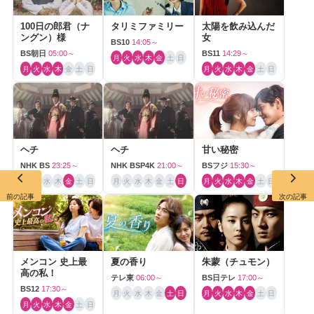
100日の郎君（ナ
タリミファミリー
太陽を飲み込んだ
ングン）様
女
BS10
14:05～
BS朝日
05:00～
BS11
14:29～
月
火
水
木
金
土
日
月
火
水
木
金
土
日
月
火
水
木
金
土
日
ヘチ
ヘチ
甘い秘密
NHK BS
23:25～
NHK BSP4K
21:00～
BSフジ
15:30～
月
火
水
木
金
土
日
月
火
水
木
金
土
日
月
火
水
木
金
土
日
前の記事
次の記事
メンコン 史上最
夏の香り
朱蒙（チュモン）
高の私！
テレ東
06:00～
BS日テレ
17:00～
BS12
17:30～
月
火
水
木
金
土
日
月
火
水
木
金
土
日
月
火
水
木
金
土
日