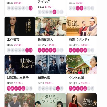
ティック
BS10
08:00～
BS12
15:00～
BS11
17:00～
月
火
水
木
金
土
日
月
火
水
木
金
土
日
月
火
水
木
金
土
日
工作都市
最強配達人
商道（サンド）
BS12
26:00～
BSフジ
11:00～
BS日テレ
13:00～
月
火
水
木
金
土
日
月
火
水
木
金
土
日
月
火
水
木
金
土
日
財閥家の末息子
秘密の森
ウンヒの涙
BS10
17:00～
BS12
13:00～
BS日テレ
15:00～
月
火
水
木
金
土
日
月
火
水
木
金
土
日
月
火
水
木
金
土
日