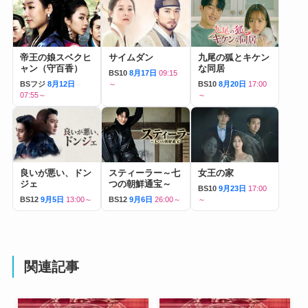
帝王の娘スベクヒ
サイムダン
九尾の狐とキケン
ャン（守百香）
な同居
BS10
8月17日
09:15
BSフジ
8月12日
～
BS10
8月20日
17:00
07:55～
～
良いが悪い、ドン
スティーラー～七
女王の家
ジェ
つの朝鮮通宝～
BS10
9月23日
17:00
BS12
9月5日
13:00～
BS12
9月6日
26:00～
～
関連記事