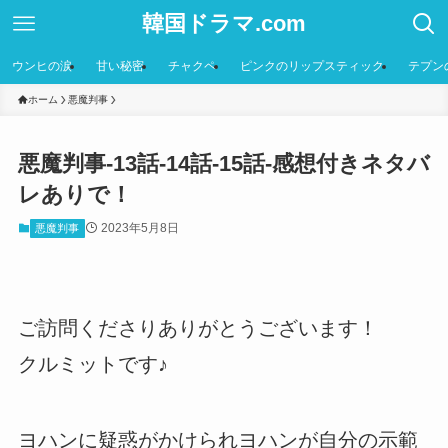
韓国ドラマ.com
ウンヒの涙
甘い秘密
チャクペ
ピンクのリップスティック
テプン
ホーム
悪魔判事
悪魔判事-13話-14話-15話-感想付きネタバ
レありで！
2023年5月8日
悪魔判事
ご訪問くださりありがとうございます！
クルミットです♪
ヨハンに疑惑がかけられヨハンが自分の示範