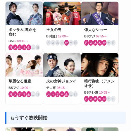
ポッサム-運命を
王女の男
偉大なショー
盗む
BS朝日
12:00～
BSフジ
07:55～
BS10
09:15～
月
火
水
木
金
土
日
月
火
水
木
金
土
日
月
火
水
木
金
土
日
華麗なる遺産
火の女神ジョンイ
暗行御史（アメン
オサ）
BSフジ
10:00～
テレ東
08:15～
BSテレ東
10:55～
月
火
水
木
金
土
日
月
火
水
木
金
土
日
月
火
水
木
金
土
日
もうすぐ放映開始