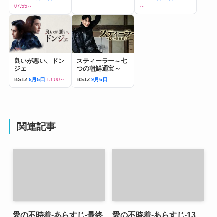
07:55～
～
良いが悪い、ドン
スティーラー～七
ジェ
つの朝鮮通宝～
BS12
9月5日
13:00～
BS12
9月6日
関連記事
愛の不時着-あらすじ-最終
愛の不時着-あらすじ-13