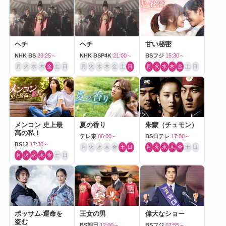
ヘチ
ヘチ
甘い秘密
NHK BS
23:25～
NHK BSP4K
21:00～
BSフジ
15:30～
月
火
水
木
金
土
日
月
火
水
木
金
土
日
月
火
水
木
金
土
日
メンコン 史上最
夏の香り
朱蒙（チュモン）
高の私！
テレ東
06:00～
BS日テレ
17:00～
BS12
17:30～
月
火
水
木
金
土
日
月
火
水
木
金
土
日
月
火
水
木
金
土
日
ポッサム-運命を
王女の男
偉大なショー
盗む
BS朝日
12:00～
BSフジ
07:55～