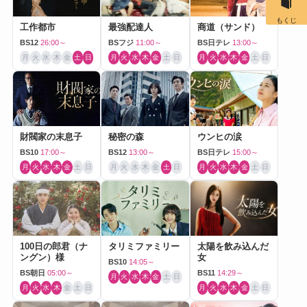
もくじ
工作都市
最強配達人
商道（サンド）
BS12
26:00～
BSフジ
11:00～
BS日テレ
13:00～
月
火
水
木
金
土
日
月
火
水
木
金
土
日
月
火
水
木
金
土
日
財閥家の末息子
秘密の森
ウンヒの涙
BS10
17:00～
BS12
13:00～
BS日テレ
15:00～
月
火
水
木
金
土
日
月
火
水
木
金
土
日
月
火
水
木
金
土
日
100日の郎君（ナ
タリミファミリー
太陽を飲み込んだ
ングン）様
女
BS10
14:05～
BS朝日
05:00～
BS11
14:29～
月
火
水
木
金
土
日
月
火
水
木
金
土
日
月
火
水
木
金
土
日