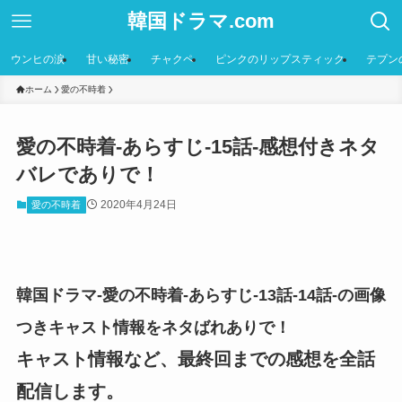
韓国ドラマ.com
ウンヒの涙
甘い秘密
チャクペ
ピンクのリップスティック
テプン
ホーム
愛の不時着
愛の不時着-あらすじ-15話-感想付きネタ
バレでありで！
2020年4月24日
愛の不時着
韓国ドラマ-愛の不時着-あらすじ-13話-14話-の画像
つきキャスト情報をネタばれありで！
キャスト情報など、最終回までの感想を全話
配信します。