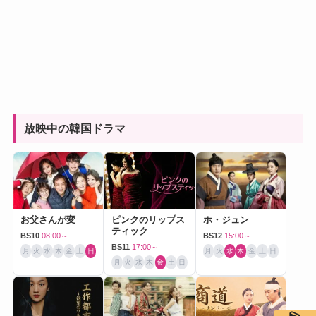
放映中の韓国ドラマ
お父さんが変
ピンクのリップス
ホ・ジュン
ティック
BS10
08:00～
BS12
15:00～
BS11
17:00～
月
火
水
木
金
土
日
月
火
水
木
金
土
日
月
火
水
木
金
土
日