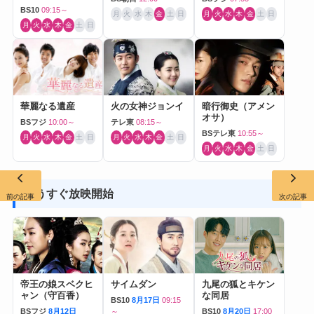
BS10
09:15～
月
火
水
木
金
土
日
月
火
水
木
金
土
日
月
火
水
木
金
土
日
華麗なる遺産
火の女神ジョンイ
暗行御史（アメン
オサ）
BSフジ
10:00～
テレ東
08:15～
BSテレ東
10:55～
月
火
水
木
金
土
日
月
火
水
木
金
土
日
月
火
水
木
金
土
日
もうすぐ放映開始
前の記事
次の記事
帝王の娘スベクヒ
サイムダン
九尾の狐とキケン
ャン（守百香）
な同居
BS10
8月17日
09:15
BSフジ
8月12日
～
BS10
8月20日
17:00