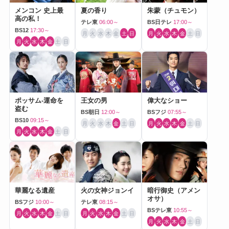
メンコン 史上最
夏の香り
朱蒙（チュモン）
高の私！
テレ東
06:00～
BS日テレ
17:00～
BS12
17:30～
月
火
水
木
金
土
日
月
火
水
木
金
土
日
月
火
水
木
金
土
日
ポッサム-運命を
王女の男
偉大なショー
盗む
BS朝日
12:00～
BSフジ
07:55～
BS10
09:15～
月
火
水
木
金
土
日
月
火
水
木
金
土
日
月
火
水
木
金
土
日
華麗なる遺産
火の女神ジョンイ
暗行御史（アメン
オサ）
BSフジ
10:00～
テレ東
08:15～
BSテレ東
10:55～
月
火
水
木
金
土
日
月
火
水
木
金
土
日
月
火
水
木
金
土
日