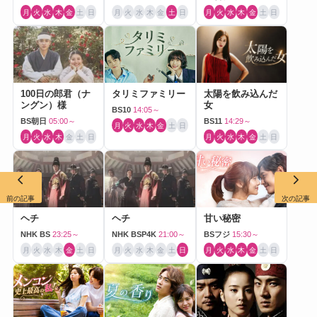
月
火
水
木
金
土
日
月
火
水
木
金
土
日
月
火
水
木
金
土
日
100日の郎君（ナ
タリミファミリー
太陽を飲み込んだ
ングン）様
女
BS10
14:05～
BS朝日
05:00～
BS11
14:29～
月
火
水
木
金
土
日
月
火
水
木
金
土
日
月
火
水
木
金
土
日
前の記事
次の記事
ヘチ
ヘチ
甘い秘密
NHK BS
23:25～
NHK BSP4K
21:00～
BSフジ
15:30～
月
火
水
木
金
土
日
月
火
水
木
金
土
日
月
火
水
木
金
土
日