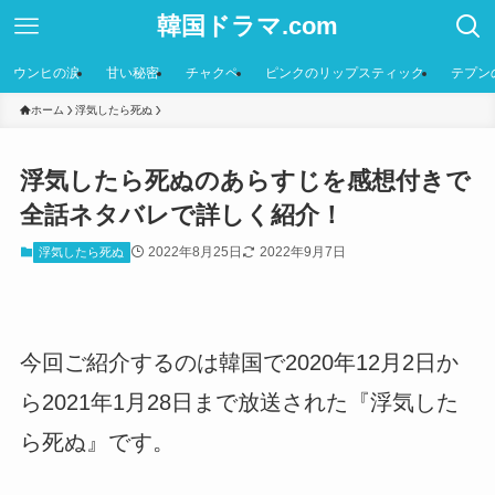
韓国ドラマ.com
ウンヒの涙
甘い秘密
チャクペ
ピンクのリップスティック
テプン
ホーム
浮気したら死ぬ
浮気したら死ぬのあらすじを感想付きで
全話ネタバレで詳しく紹介！
2022年8月25日
2022年9月7日
浮気したら死ぬ
今回ご紹介するのは韓国で2020年12月2日か
ら2021年1月28日まで放送された『浮気した
ら死ぬ』です。