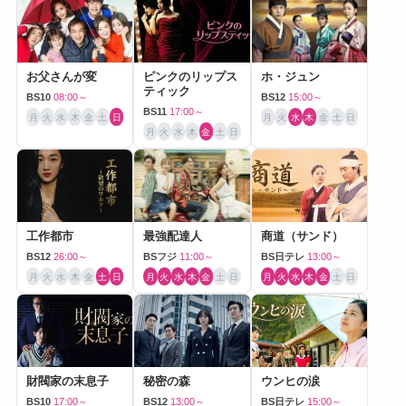
お父さんが変
ピンクのリップス
ホ・ジュン
ティック
BS10
08:00～
BS12
15:00～
BS11
17:00～
月
火
水
木
金
土
日
月
火
水
木
金
土
日
月
火
水
木
金
土
日
工作都市
最強配達人
商道（サンド）
BS12
26:00～
BSフジ
11:00～
BS日テレ
13:00～
月
火
水
木
金
土
日
月
火
水
木
金
土
日
月
火
水
木
金
土
日
財閥家の末息子
秘密の森
ウンヒの涙
BS10
17:00～
BS12
13:00～
BS日テレ
15:00～