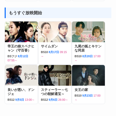
もうすぐ放映開始
帝王の娘スベクヒ
サイムダン
九尾の狐とキケン
ャン（守百香）
な同居
BS10
8月17日
09:15
BSフジ
8月12日
～
BS10
8月20日
17:00
07:55～
～
良いが悪い、ドン
スティーラー～七
女王の家
ジェ
つの朝鮮通宝～
BS10
9月23日
17:00
BS12
9月5日
13:00～
BS12
9月6日
26:00～
～