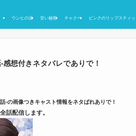
ウンヒの涙
甘い秘密
チャクペ
ピンクのリップスティッ
93話-感想付きネタバレでありで！
-93話-の画像つきキャスト情報をネタばれありで！
全話配信します。