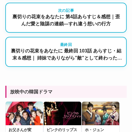
次の記事
裏切りの花束をあなたに 第4話あらすじ＆感想｜歪
んだ愛と陰謀の連鎖―すれ違う想いの行方
最終回
裏切りの花束をあなたに 最終回 103話 あらすじ・結
末＆感想｜ 姉妹でありながら”敵”として終わった2
人──胸を締めつける幕切れ
放映中の韓国ドラマ
お父さんが変
ピンクのリップス
ホ・ジュン