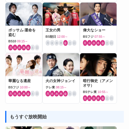
ポッサム-運命を
王女の男
偉大なショー
盗む
BS朝日
12:00～
BSフジ
07:55～
BS10
09:15～
月
火
水
木
金
土
日
月
火
水
木
金
土
日
月
火
水
木
金
土
日
華麗なる遺産
火の女神ジョンイ
暗行御史（アメン
オサ）
BSフジ
10:00～
テレ東
08:15～
BSテレ東
10:55～
月
火
水
木
金
土
日
月
火
水
木
金
土
日
月
火
水
木
金
土
日
もうすぐ放映開始