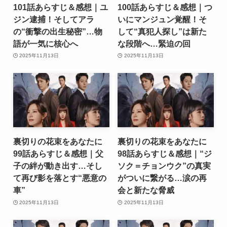
101話あらすじ＆感想｜ユ
100話あらすじ＆感想｜つ
ジン逮捕！そしてアラ
いにマンジュン覚醒！そ
の“衝撃の出生秘密”…物
して“真犯人探し”は新た
語が一気に核心へ
な段階へ…緊迫の回
2025年11月13日
2025年11月13日
裏切りの花束をあなたに
裏切りの花束をあなたに
99話あらすじ＆感想｜父
98話あらすじ＆感想｜“ジ
子の絆が動き出す…そし
ソク＝チョンウク”の真実
て再び影を落とす“悪意の
がついに繋がる…涙の再
車”
会と新たな脅威
2025年11月13日
2025年11月13日