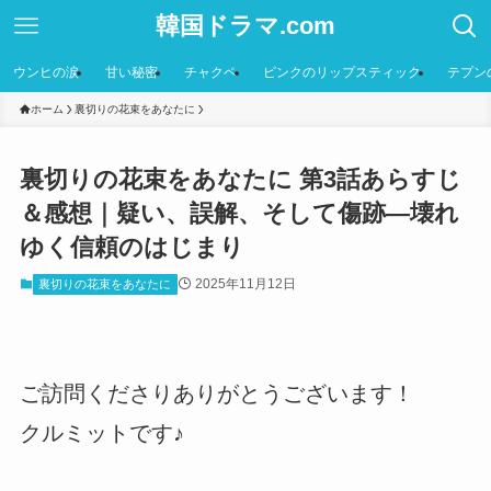
韓国ドラマ.com
ウンヒの涙
甘い秘密
チャクペ
ピンクのリップスティック
テプン
ホーム
裏切りの花束をあなたに
裏切りの花束をあなたに 第3話あらすじ
＆感想｜疑い、誤解、そして傷跡―壊れ
ゆく信頼のはじまり
2025年11月12日
裏切りの花束をあなたに
ご訪問くださりありがとうございます！
クルミットです♪