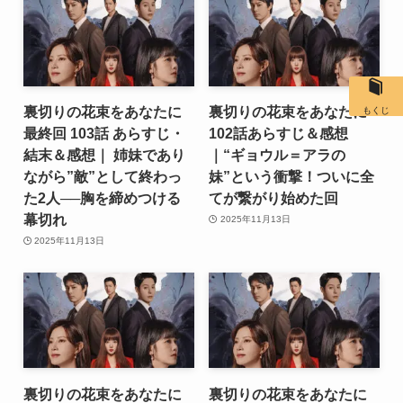
裏切りの花束をあなたに
裏切りの花束をあなたに
もくじ
最終回 103話 あらすじ・
102話あらすじ＆感想
結末＆感想｜ 姉妹であり
｜“ギョウル＝アラの
ながら”敵”として終わっ
妹”という衝撃！ついに全
た2人──胸を締めつける
てが繋がり始めた回
幕切れ
2025年11月13日
2025年11月13日
裏切りの花束をあなたに
裏切りの花束をあなたに