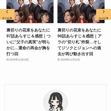
前の記事
次の記事
裏切りの花束をあなたに
裏切りの花束をあなたに
97話あらすじ＆感想｜つ
96話あらすじ＆感想｜ア
いに“父子の真実”が明ら
ラの“切り札”炸裂…そし
かに…運命の再会が胸を
てジソクとジョンヘの過
打つ回
去が再び動き出す回
2025年11月13日
2025年11月13日