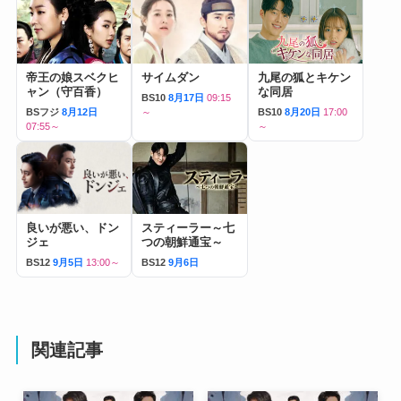
帝王の娘スベクヒ
サイムダン
九尾の狐とキケン
ャン（守百香）
な同居
BS10
8月17日
09:15
BSフジ
8月12日
～
BS10
8月20日
17:00
07:55～
～
良いが悪い、ドン
スティーラー～七
ジェ
つの朝鮮通宝～
BS12
9月5日
13:00～
BS12
9月6日
関連記事