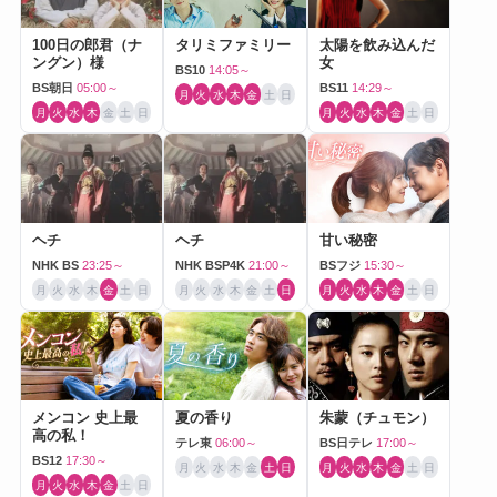
100日の郎君（ナ
タリミファミリー
太陽を飲み込んだ
ングン）様
女
BS10
14:05～
BS朝日
05:00～
BS11
14:29～
月
火
水
木
金
土
日
月
火
水
木
金
土
日
月
火
水
木
金
土
日
ヘチ
ヘチ
甘い秘密
NHK BS
23:25～
NHK BSP4K
21:00～
BSフジ
15:30～
月
火
水
木
金
土
日
月
火
水
木
金
土
日
月
火
水
木
金
土
日
メンコン 史上最
夏の香り
朱蒙（チュモン）
高の私！
テレ東
06:00～
BS日テレ
17:00～
BS12
17:30～
月
火
水
木
金
土
日
月
火
水
木
金
土
日
月
火
水
木
金
土
日