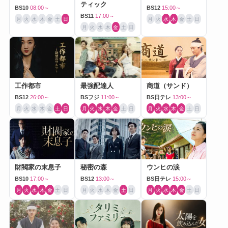
ティック
BS10
08:00～
BS12
15:00～
BS11
17:00～
月
火
水
木
金
土
日
月
火
水
木
金
土
日
月
火
水
木
金
土
日
工作都市
最強配達人
商道（サンド）
BS12
26:00～
BSフジ
11:00～
BS日テレ
13:00～
月
火
水
木
金
土
日
月
火
水
木
金
土
日
月
火
水
木
金
土
日
財閥家の末息子
秘密の森
ウンヒの涙
BS10
17:00～
BS12
13:00～
BS日テレ
15:00～
月
火
水
木
金
土
日
月
火
水
木
金
土
日
月
火
水
木
金
土
日