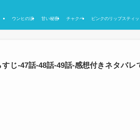
ウンヒの涙
甘い秘密
チャクペ
ピンクのリップスティッ
じ-47話-48話-49話-感想付きネタバレ