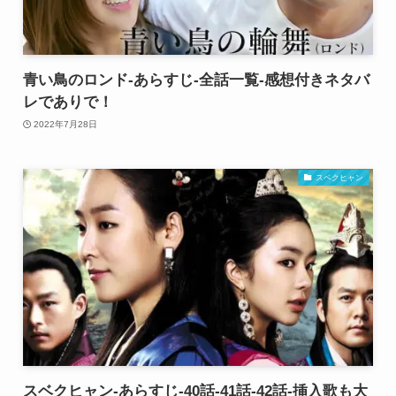
青い鳥のロンド-あらすじ-全話一覧-感想付きネタバ
レでありで！
2022年7月28日
スベクヒャン
スベクヒャン-あらすじ-40話-41話-42話-挿入歌も大