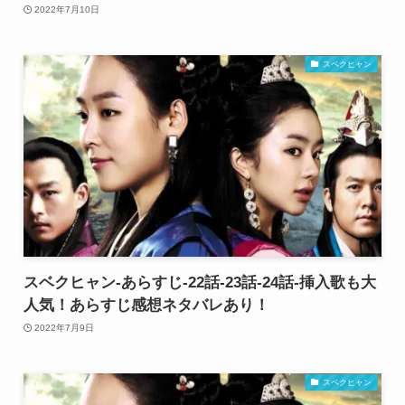
2022年7月10日
スベクヒャン
スベクヒャン-あらすじ-22話-23話-24話-挿入歌も大
人気！あらすじ感想ネタバレあり！
2022年7月9日
スベクヒャン