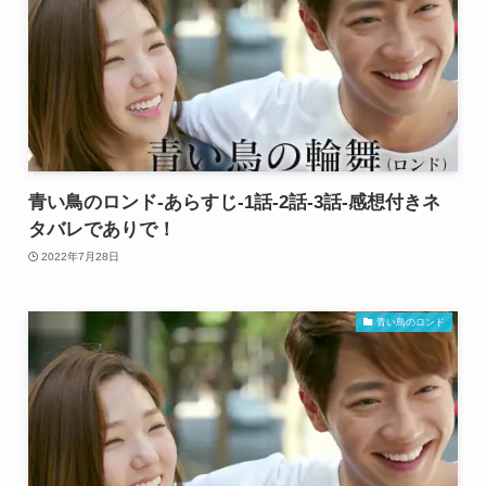
青い鳥のロンド-あらすじ-1話-2話-3話-感想付きネ
タバレでありで！
2022年7月28日
青い鳥のロンド