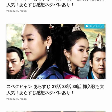
人気！あらすじ感想ネタバレあり！
2022年7月15日
スベクヒャン
スベクヒャン-あらすじ-37話-38話-39話-挿入歌も大
人気！あらすじ感想ネタバレあり！
2022年7月14日