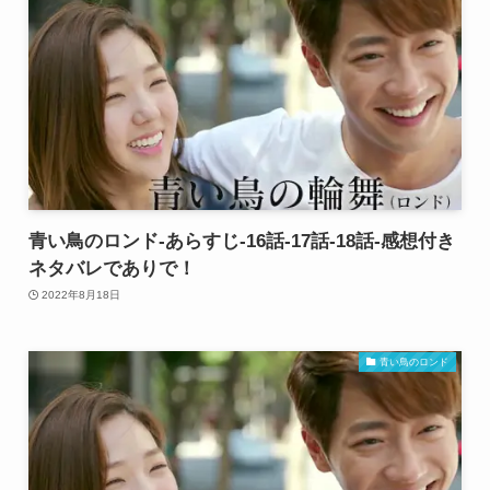
青い鳥のロンド-あらすじ-16話-17話-18話-感想付き
ネタバレでありで！
2022年8月18日
青い鳥のロンド