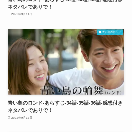
ネタバレでありで！
2022年9月14日
青い鳥のロンド
青い鳥のロンド-あらすじ-34話-35話-36話-感想付き
ネタバレでありで！
2022年9月13日