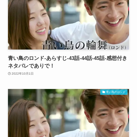
青い鳥のロンド-あらすじ-43話-44話-45話-感想付き
ネタバレでありで！
2022年10月1日
青い鳥のロンド