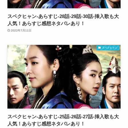
スベクヒャン-あらすじ-28話-29話-30話-挿入歌も大
人気！あらすじ感想ネタバレあり！
2022年7月11日
スベクヒャン
スベクヒャン-あらすじ-25話-26話-27話-挿入歌も大
人気！あらすじ感想ネタバレあり！