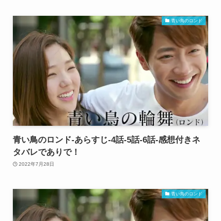
青い鳥のロンド
青い鳥のロンド-あらすじ-4話-5話-6話-感想付きネ
タバレでありで！
2022年7月28日
青い鳥のロンド