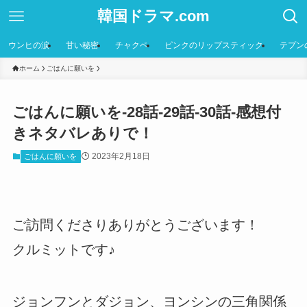
韓国ドラマ.com
ウンヒの涙
甘い秘密
チャクペ
ピンクのリップスティック
テプン
ホーム
ごはんに願いを
ごはんに願いを-28話-29話-30話-感想付
きネタバレありで！
2023年2月18日
ごはんに願いを
ご訪問くださりありがとうございます！
クルミットです♪
ジョンフンとダジョン、ヨンシンの三角関係