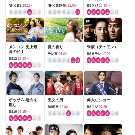
NHK BS
23:25～
NHK BSP4K
21:00～
BSフジ
15:30～
月
火
水
木
金
土
日
月
火
水
木
金
土
日
月
火
水
木
金
土
日
メンコン 史上最
夏の香り
朱蒙（チュモン）
高の私！
テレ東
06:00～
BS日テレ
17:00～
BS12
17:30～
月
火
水
木
金
土
日
月
火
水
木
金
土
日
月
火
水
木
金
土
日
ポッサム-運命を
王女の男
偉大なショー
盗む
BS朝日
12:00～
BSフジ
07:55～
BS10
09:15～
月
火
水
木
金
土
日
月
火
水
木
金
土
日
月
火
水
木
金
土
日