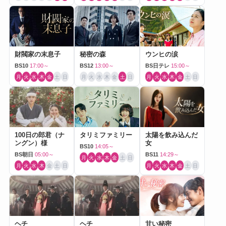
財閥家の末息子
秘密の森
ウンヒの涙
BS10
17:00～
BS12
13:00～
BS日テレ
15:00～
月
火
水
木
金
土
日
月
火
水
木
金
土
日
月
火
水
木
金
土
日
100日の郎君（ナ
タリミファミリー
太陽を飲み込んだ
ングン）様
女
BS10
14:05～
BS朝日
05:00～
BS11
14:29～
月
火
水
木
金
土
日
月
火
水
木
金
土
日
月
火
水
木
金
土
日
ヘチ
ヘチ
甘い秘密