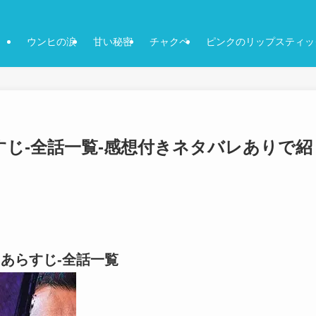
ウンヒの涙
甘い秘密
チャクペ
ピンクのリップスティッ
すじ-全話一覧-感想付きネタバレありで紹
-あらすじ-全話一覧