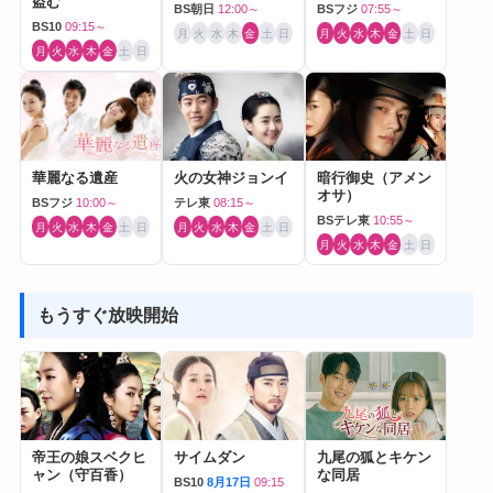
盗む
BS朝日
12:00～
BSフジ
07:55～
BS10
09:15～
月
火
水
木
金
土
日
月
火
水
木
金
土
日
月
火
水
木
金
土
日
華麗なる遺産
火の女神ジョンイ
暗行御史（アメン
オサ）
BSフジ
10:00～
テレ東
08:15～
BSテレ東
10:55～
月
火
水
木
金
土
日
月
火
水
木
金
土
日
月
火
水
木
金
土
日
もうすぐ放映開始
帝王の娘スベクヒ
サイムダン
九尾の狐とキケン
ャン（守百香）
な同居
BS10
8月17日
09:15