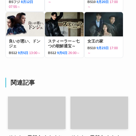
BSフジ
8月12日
～
BS10
8月20日
17:00
07:55～
～
良いが悪い、ドン
スティーラー～七
女王の家
ジェ
つの朝鮮通宝～
BS10
9月23日
17:00
BS12
9月5日
13:00～
BS12
9月6日
26:00～
～
関連記事