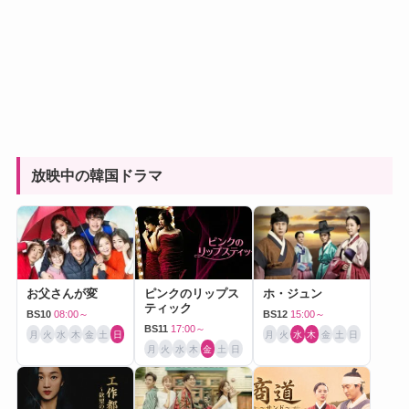
放映中の韓国ドラマ
お父さんが変
ピンクのリップス
ホ・ジュン
ティック
BS10
08:00～
BS12
15:00～
BS11
17:00～
月
火
水
木
金
土
日
月
火
水
木
金
土
日
月
火
水
木
金
土
日