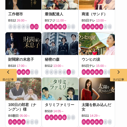
工作都市
最強配達人
商道（サンド）
BS12
26:00～
BSフジ
11:00～
BS日テレ
13:00～
月
火
水
木
金
土
日
月
火
水
木
金
土
日
月
火
水
木
金
土
日
財閥家の末息子
秘密の森
ウンヒの涙
BS10
17:00～
BS12
13:00～
BS日テレ
15:00～
月
火
水
木
金
土
日
月
火
水
木
金
土
日
月
火
水
木
金
土
日
前の記事
次の記事
100日の郎君（ナ
タリミファミリー
太陽を飲み込んだ
ングン）様
女
BS10
14:05～
BS朝日
05:00～
BS11
14:29～
月
火
水
木
金
土
日
月
火
水
木
金
土
日
月
火
水
木
金
土
日