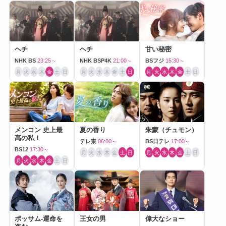
ヘチ
ヘチ
甘い秘密
NHK BS
23:25～
NHK BSP4K
21:00～
BSフジ
15:30～
月
火
水
木
金
土
日
月
火
水
木
金
土
日
月
火
水
木
金
土
日
メンコン 史上最
夏の香り
朱蒙（チュモン）
高の私！
テレ東
06:00～
BS日テレ
17:00～
BS12
17:30～
月
火
水
木
金
土
日
月
火
水
木
金
土
日
月
火
水
木
金
土
日
ポッサム-運命を
王女の男
偉大なショー