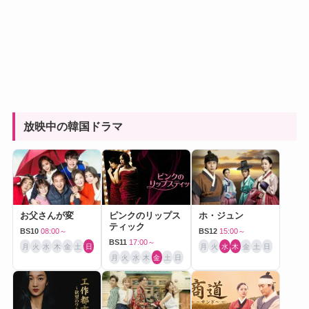
放映中の韓国ドラマ
お父さんが変
ピンクのリップス
ホ・ジュン
ティック
BS10
08:00～
BS12
15:00～
BS11
17:00～
月
火
水
木
金
土
日
月
火
水
木
金
土
日
月
火
水
木
金
土
日