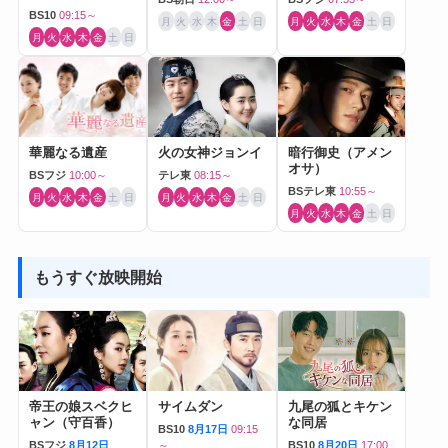
BS10
09:15～
月
火
水
木
金
土
日
月
火
水
木
金
土
日
月
火
水
木
金
土
日
華麗なる遺産
火の女神ジョンイ
暗行御史（アメン
オサ）
BSフジ
10:00～
テレ東
08:15～
BSテレ東
10:55～
月
火
水
木
金
土
日
月
火
水
木
金
土
日
月
火
水
木
金
土
日
もうすぐ放映開始
帝王の娘スベクヒ
サイムダン
九尾の狐とキケン
ャン（守百香）
な同居
BS10
8月17日
09:15
BSフジ
8月12日
～
BS10
8月20日
17:00