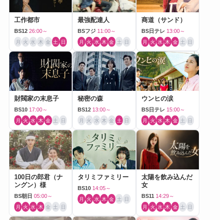
工作都市
最強配達人
商道（サンド）
BS12
26:00～
BSフジ
11:00～
BS日テレ
13:00～
月
火
水
木
金
土
日
月
火
水
木
金
土
日
月
火
水
木
金
土
日
財閥家の末息子
秘密の森
ウンヒの涙
BS10
17:00～
BS12
13:00～
BS日テレ
15:00～
月
火
水
木
金
土
日
月
火
水
木
金
土
日
月
火
水
木
金
土
日
100日の郎君（ナ
タリミファミリー
太陽を飲み込んだ
ングン）様
女
BS10
14:05～
BS朝日
05:00～
BS11
14:29～
月
火
水
木
金
土
日
月
火
水
木
金
土
日
月
火
水
木
金
土
日