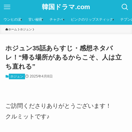
韓国ドラマ.com
ウンヒの涙
甘い秘密
チャクペ
ピンクのリップスティック
テプン
ホーム
ホジュン
ホジュン35話あらすじ・感想ネタバ
レ！“帰る場所があるからこそ、人は立
ち直れる”
2025年4月8日
ホジュン
ご訪問くださりありがとうございます！
クルミットです♪