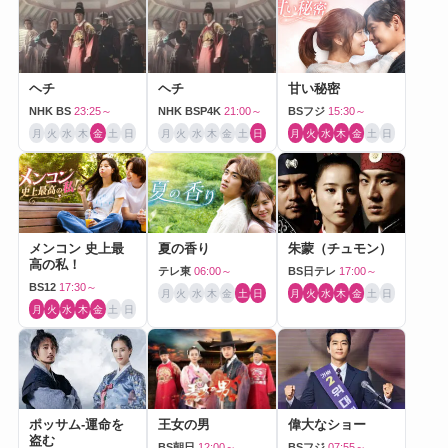
ヘチ
ヘチ
甘い秘密
NHK BS
23:25～
NHK BSP4K
21:00～
BSフジ
15:30～
月
火
水
木
金
土
日
月
火
水
木
金
土
日
月
火
水
木
金
土
日
メンコン 史上最
夏の香り
朱蒙（チュモン）
高の私！
テレ東
06:00～
BS日テレ
17:00～
BS12
17:30～
月
火
水
木
金
土
日
月
火
水
木
金
土
日
月
火
水
木
金
土
日
ポッサム-運命を
王女の男
偉大なショー
盗む
BS朝日
12:00～
BSフジ
07:55～