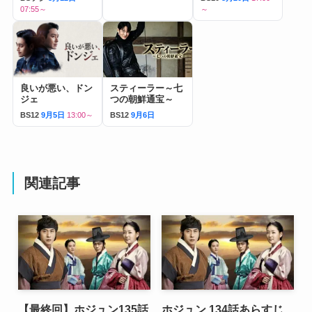
07:55～
～
良いが悪い、ドン
スティーラー～七
ジェ
つの朝鮮通宝～
BS12
9月5日
13:00～
BS12
9月6日
関連記事
【最終回】ホジュン135話
ホジュン 134話あらすじ