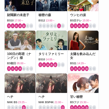
財閥家の末息子
秘密の森
ウンヒの涙
BS10
17:00～
BS12
13:00～
BS日テレ
15:00～
月
火
水
木
金
土
日
月
火
水
木
金
土
日
月
火
水
木
金
土
日
100日の郎君（ナ
タリミファミリー
太陽を飲み込んだ
ングン）様
女
BS10
14:05～
BS朝日
05:00～
BS11
14:29～
月
火
水
木
金
土
日
月
火
水
木
金
土
日
月
火
水
木
金
土
日
ヘチ
ヘチ
甘い秘密
NHK BS
23:25～
NHK BSP4K
21:00～
BSフジ
15:30～
月
火
水
木
金
土
日
月
火
水
木
金
土
日
月
火
水
木
金
土
日