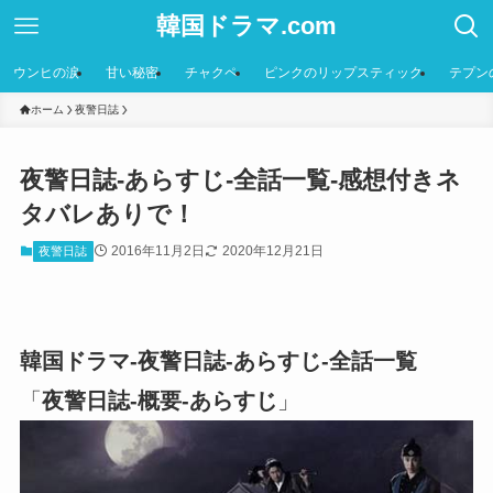
韓国ドラマ.com
ウンヒの涙
甘い秘密
チャクペ
ピンクのリップスティック
テプン
ホーム
夜警日誌
夜警日誌-あらすじ-全話一覧-感想付きネ
タバレありで！
2016年11月2日
2020年12月21日
夜警日誌
韓国ドラマ-夜警日誌-あらすじ-全話一覧
「
夜警日誌-概要-あらすじ
」