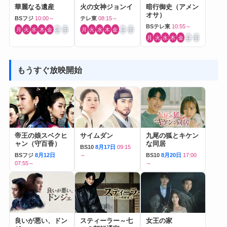
華麗なる遺産
火の女神ジョンイ
暗行御史（アメン
オサ）
BSフジ
10:00～
テレ東
08:15～
BSテレ東
10:55～
月
火
水
木
金
土
日
月
火
水
木
金
土
日
月
火
水
木
金
土
日
もうすぐ放映開始
帝王の娘スベクヒ
サイムダン
九尾の狐とキケン
ャン（守百香）
な同居
BS10
8月17日
09:15
BSフジ
8月12日
～
BS10
8月20日
17:00
07:55～
～
良いが悪い、ドン
スティーラー～七
女王の家