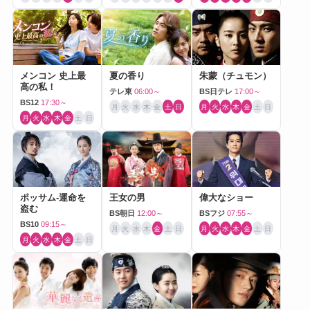
メンコン 史上最
夏の香り
朱蒙（チュモン）
高の私！
テレ東
06:00～
BS日テレ
17:00～
BS12
17:30～
月
火
水
木
金
土
日
月
火
水
木
金
土
日
月
火
水
木
金
土
日
ポッサム-運命を
王女の男
偉大なショー
盗む
BS朝日
12:00～
BSフジ
07:55～
BS10
09:15～
月
火
水
木
金
土
日
月
火
水
木
金
土
日
月
火
水
木
金
土
日