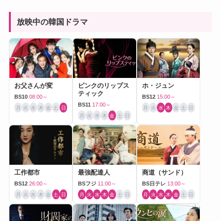
放映中の韓国ドラマ
お父さんが変
ピンクのリップス
ホ・ジュン
ティック
BS10
08:00～
BS12
15:00～
BS11
17:00～
月
火
水
木
金
土
日
月
火
水
木
金
土
日
月
火
水
木
金
土
日
工作都市
最強配達人
商道（サンド）
BS12
26:00～
BSフジ
11:00～
BS日テレ
13:00～
月
火
水
木
金
土
日
月
火
水
木
金
土
日
月
火
水
木
金
土
日