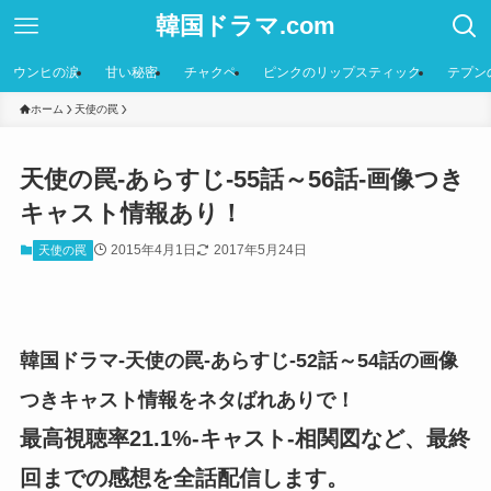
韓国ドラマ.com
ウンヒの涙
甘い秘密
チャクペ
ピンクのリップスティック
テプン
ホーム
天使の罠
天使の罠-あらすじ-55話～56話-画像つき
キャスト情報あり！
2015年4月1日
2017年5月24日
天使の罠
韓国ドラマ-天使の罠-あらすじ-52話～54話の画像
つきキャスト情報をネタばれありで！
最高視聴率21.1%-キャスト-相関図など、最終
回までの感想を全話配信します。