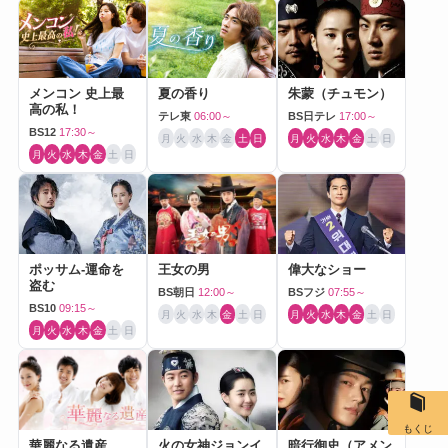
メンコン 史上最
夏の香り
朱蒙（チュモン）
高の私！
テレ東
06:00～
BS日テレ
17:00～
BS12
17:30～
月
火
水
木
金
土
日
月
火
水
木
金
土
日
月
火
水
木
金
土
日
ポッサム-運命を
王女の男
偉大なショー
盗む
BS朝日
12:00～
BSフジ
07:55～
BS10
09:15～
月
火
水
木
金
土
日
月
火
水
木
金
土
日
月
火
水
木
金
土
日
もくじ
華麗なる遺産
火の女神ジョンイ
暗行御史（アメン