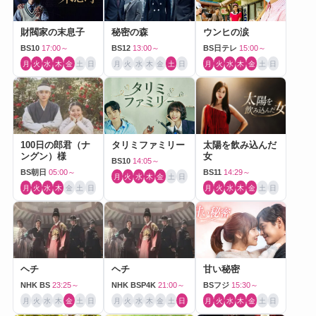
財閥家の末息子
秘密の森
ウンヒの涙
BS10
17:00～
BS12
13:00～
BS日テレ
15:00～
月
火
水
木
金
土
日
月
火
水
木
金
土
日
月
火
水
木
金
土
日
100日の郎君（ナ
タリミファミリー
太陽を飲み込んだ
ングン）様
女
BS10
14:05～
BS朝日
05:00～
BS11
14:29～
月
火
水
木
金
土
日
月
火
水
木
金
土
日
月
火
水
木
金
土
日
ヘチ
ヘチ
甘い秘密
NHK BS
23:25～
NHK BSP4K
21:00～
BSフジ
15:30～
月
火
水
木
金
土
日
月
火
水
木
金
土
日
月
火
水
木
金
土
日