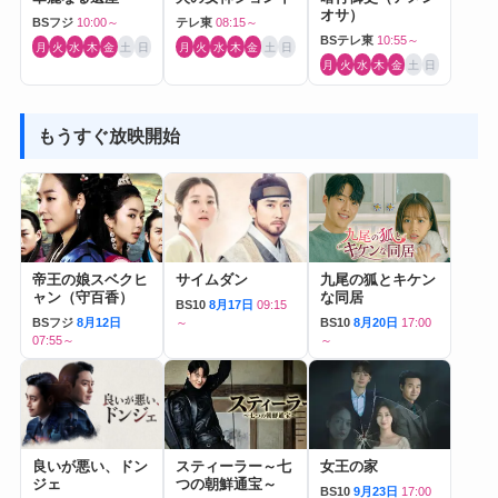
オサ）
BSフジ
10:00～
テレ東
08:15～
BSテレ東
10:55～
月
火
水
木
金
土
日
月
火
水
木
金
土
日
月
火
水
木
金
土
日
もうすぐ放映開始
帝王の娘スベクヒ
サイムダン
九尾の狐とキケン
ャン（守百香）
な同居
BS10
8月17日
09:15
BSフジ
8月12日
～
BS10
8月20日
17:00
07:55～
～
良いが悪い、ドン
スティーラー～七
女王の家
ジェ
つの朝鮮通宝～
BS10
9月23日
17:00