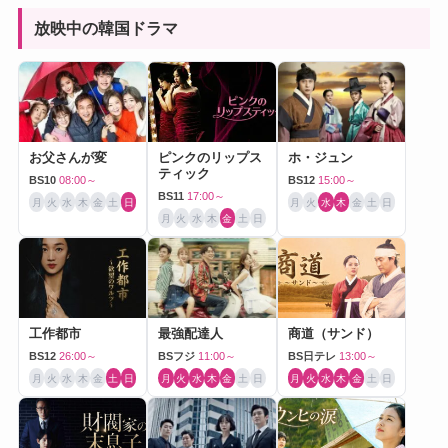
放映中の韓国ドラマ
お父さんが変
ピンクのリップス
ホ・ジュン
ティック
BS10
08:00～
BS12
15:00～
BS11
17:00～
月
火
水
木
金
土
日
月
火
水
木
金
土
日
月
火
水
木
金
土
日
工作都市
最強配達人
商道（サンド）
BS12
26:00～
BSフジ
11:00～
BS日テレ
13:00～
月
火
水
木
金
土
日
月
火
水
木
金
土
日
月
火
水
木
金
土
日