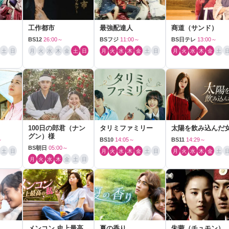
工作都市
最強配達人
商道（サンド）
BS12
26:00～
BSフジ
11:00～
BS日テレ
13:00～
土
日
月
火
水
木
金
土
日
月
火
水
木
金
土
日
月
火
水
木
金
土
100日の郎君（ナン
タリミファミリー
太陽を飲み込んだ
グン）様
～
BS10
14:05～
BS11
14:29～
BS朝日
05:00～
土
日
月
火
水
木
金
土
日
月
火
水
木
金
土
月
火
水
木
金
土
日
メンコン 史上最高
夏の香り
朱蒙（チュモン）