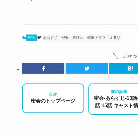
密会
あらすじ
密会
最終回
韓国ドラマ
１６話
よかっ
前の記事
目次
密会-あらすじ-13話-
密会のトップページ
話-15話-キャスト
ネタバレありで