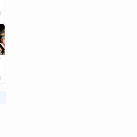
日
オ
日