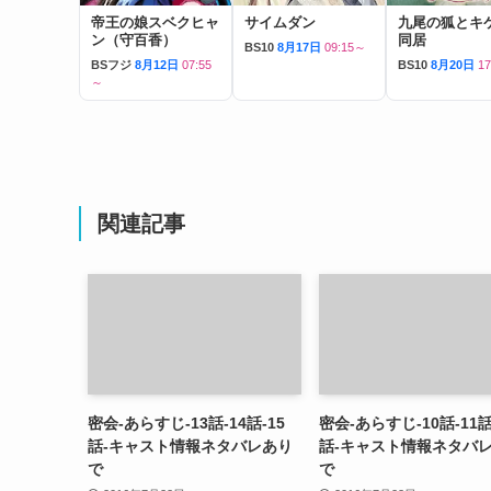
帝王の娘スベクヒャ
サイムダン
九尾の狐とキ
ン（守百香）
同居
BS10
8月17日
09:15～
BSフジ
8月12日
07:55
BS10
8月20日
1
～
関連記事
密会-あらすじ-13話-14話-15
密会-あらすじ-10話-11話
話-キャスト情報ネタバレあり
話-キャスト情報ネタバ
で
で