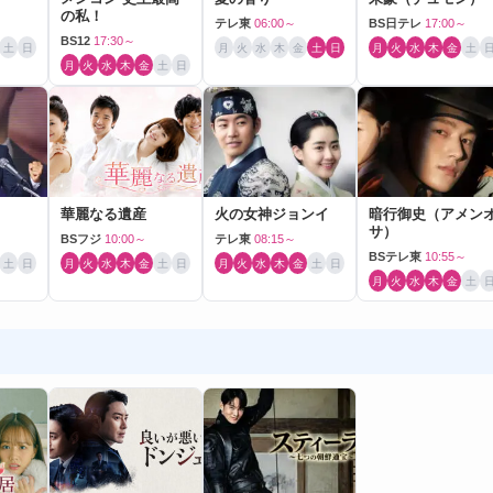
の私！
テレ東
06:00～
BS日テレ
17:00～
BS12
17:30～
土
日
月
火
水
木
金
土
日
月
火
水
木
金
土
月
火
水
木
金
土
日
華麗なる遺産
火の女神ジョンイ
暗行御史（アメン
サ）
BSフジ
10:00～
テレ東
08:15～
BSテレ東
10:55～
土
日
月
火
水
木
金
土
日
月
火
水
木
金
土
日
月
火
水
木
金
土