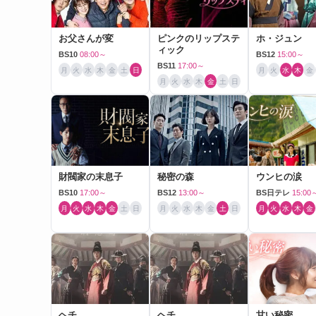
お父さんが変
ピンクのリップステ
ホ・ジュン
ィック
BS10
08:00～
BS12
15:00～
BS11
17:00～
月
火
水
木
金
土
日
月
火
水
木
金
月
火
水
木
金
土
日
財閥家の末息子
秘密の森
ウンヒの涙
BS10
17:00～
BS12
13:00～
BS日テレ
15:00
月
火
水
木
金
土
日
月
火
水
木
金
土
日
月
火
水
木
金
ヘチ
ヘチ
甘い秘密