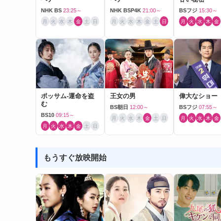
NHK BS
23:25～
NHK BSP4K
21:00～
BSフジ
15:30～
月
火
水
木
金
土
日
月
火
水
木
金
土
日
月
火
水
木
金
ポッサム-運命を盗
王女の男
偉大なショー
む
BS朝日
12:00～
BSフジ
07:55～
BS10
09:15～
月
火
水
木
金
土
日
月
火
水
木
金
月
火
水
木
金
土
日
もうすぐ放映開始