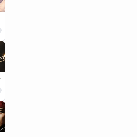
日
女
日