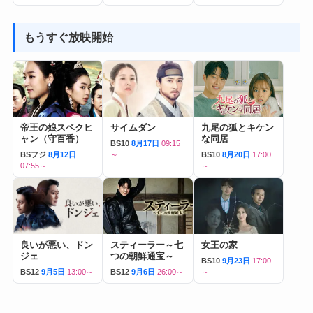
もうすぐ放映開始
帝王の娘スベクヒ
サイムダン
九尾の狐とキケン
ャン（守百香）
な同居
BS10
8月17日
09:15
BSフジ
8月12日
～
BS10
8月20日
17:00
07:55～
～
良いが悪い、ドン
スティーラー～七
女王の家
ジェ
つの朝鮮通宝～
BS10
9月23日
17:00
BS12
9月5日
13:00～
BS12
9月6日
26:00～
～