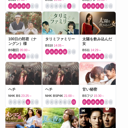
月
火
水
木
金
土
日
月
火
水
木
金
土
日
月
火
水
木
金
土
日
100日の郎君（ナ
タリミファミリー
太陽を飲み込んだ
ングン）様
女
BS10
14:05～
BS朝日
05:00～
BS11
14:29～
月
火
水
木
金
土
日
月
火
水
木
金
土
日
月
火
水
木
金
土
日
ヘチ
ヘチ
甘い秘密
NHK BS
23:25～
NHK BSP4K
21:00～
BSフジ
15:30～
月
火
水
木
金
土
日
月
火
水
木
金
土
日
月
火
水
木
金
土
日