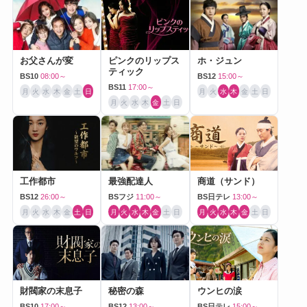
お父さんが変
ピンクのリップス
ホ・ジュン
ティック
BS10
08:00～
BS12
15:00～
BS11
17:00～
月
火
水
木
金
土
日
月
火
水
木
金
土
日
月
火
水
木
金
土
日
工作都市
最強配達人
商道（サンド）
BS12
26:00～
BSフジ
11:00～
BS日テレ
13:00～
月
火
水
木
金
土
日
月
火
水
木
金
土
日
月
火
水
木
金
土
日
財閥家の末息子
秘密の森
ウンヒの涙
BS10
17:00～
BS12
13:00～
BS日テレ
15:00～