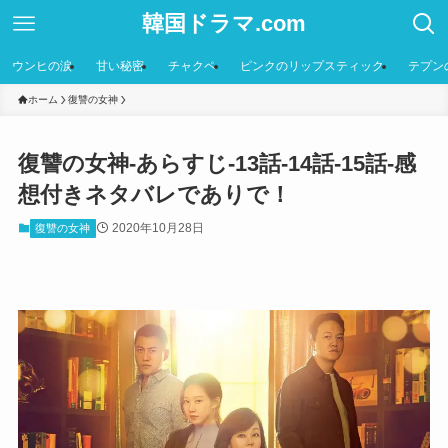
韓国ドラマ.com
ウンヒの涙
甘い秘密
チャクペ
ピンクのリップスティック
テプン
ホーム
復讐の女神
復讐の女神-あらすじ-13話-14話-15話-感
想付きネタバレでありで！
2020年10月28日
復讐の女神