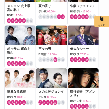
メンコン 史上最
夏の香り
朱蒙（チュモン）
高の私！
テレ東
06:00～
BS日テレ
17:00～
BS12
17:30～
月
火
水
木
金
土
日
月
火
水
木
金
土
日
月
火
水
木
金
土
日
もくじ
ポッサム-運命を
王女の男
偉大なショー
盗む
BS朝日
12:00～
BSフジ
07:55～
BS10
09:15～
月
火
水
木
金
土
日
月
火
水
木
金
土
日
月
火
水
木
金
土
日
華麗なる遺産
火の女神ジョンイ
暗行御史（アメン
オサ）
BSフジ
10:00～
テレ東
08:15～
BSテレ東
10:55～
月
火
水
木
金
土
日
月
火
水
木
金
土
日
月
火
水
木
金
土
日