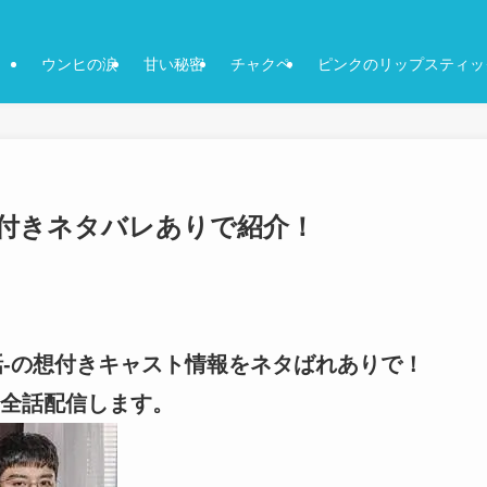
ウンヒの涙
甘い秘密
チャクペ
ピンクのリップスティッ
感想付きネタバレありで紹介！
5話-の想付きキャスト情報をネタばれありで！
全話配信します。