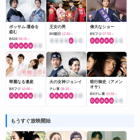
ポッサム-運命を
王女の男
偉大なショー
盗む
BS朝日
12:00～
BSフジ
07:55～
BS10
09:15～
月
火
水
木
金
土
日
月
火
水
木
金
土
日
月
火
水
木
金
土
日
華麗なる遺産
火の女神ジョンイ
暗行御史（アメン
オサ）
BSフジ
10:00～
テレ東
08:15～
BSテレ東
10:55～
月
火
水
木
金
土
日
月
火
水
木
金
土
日
月
火
水
木
金
土
日
もうすぐ放映開始