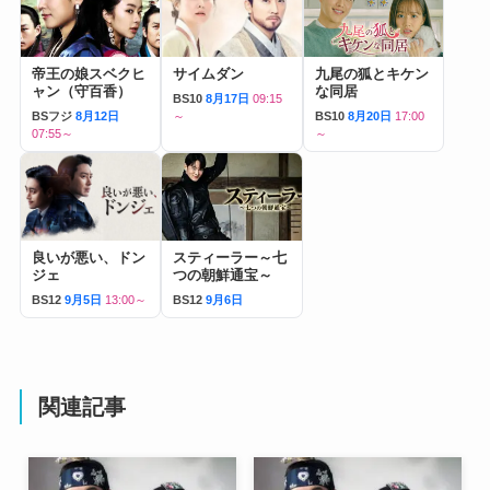
帝王の娘スベクヒ
サイムダン
九尾の狐とキケン
ャン（守百香）
な同居
BS10
8月17日
09:15
BSフジ
8月12日
～
BS10
8月20日
17:00
07:55～
～
良いが悪い、ドン
スティーラー～七
ジェ
つの朝鮮通宝～
BS12
9月5日
13:00～
BS12
9月6日
関連記事