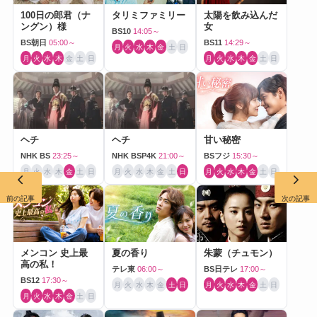
100日の郎君（ナ
タリミファミリー
太陽を飲み込んだ
ングン）様
女
BS10
14:05～
BS朝日
05:00～
BS11
14:29～
月
火
水
木
金
土
日
月
火
水
木
金
土
日
月
火
水
木
金
土
日
ヘチ
ヘチ
甘い秘密
NHK BS
23:25～
NHK BSP4K
21:00～
BSフジ
15:30～
月
火
水
木
金
土
日
月
火
水
木
金
土
日
月
火
水
木
金
土
日
前の記事
次の記事
メンコン 史上最
夏の香り
朱蒙（チュモン）
高の私！
テレ東
06:00～
BS日テレ
17:00～
BS12
17:30～
月
火
水
木
金
土
日
月
火
水
木
金
土
日
月
火
水
木
金
土
日