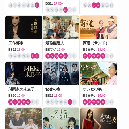
BS11
17:00～
月
火
水
木
金
土
日
月
火
水
木
金
土
日
月
火
水
木
金
土
日
工作都市
最強配達人
商道（サンド）
BS12
26:00～
BSフジ
11:00～
BS日テレ
13:00～
月
火
水
木
金
土
日
月
火
水
木
金
土
日
月
火
水
木
金
土
日
財閥家の末息子
秘密の森
ウンヒの涙
BS10
17:00～
BS12
13:00～
BS日テレ
15:00～
月
火
水
木
金
土
日
月
火
水
木
金
土
日
月
火
水
木
金
土
日