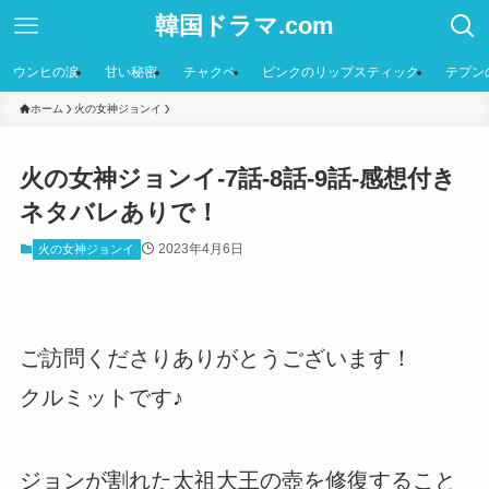
韓国ドラマ.com
ウンヒの涙
甘い秘密
チャクペ
ピンクのリップスティック
テプン
ホーム
火の女神ジョンイ
火の女神ジョンイ-7話-8話-9話-感想付き
ネタバレありで！
2023年4月6日
火の女神ジョンイ
ご訪問くださりありがとうございます！
クルミットです♪
ジョンが割れた太祖大王の壺を修復すること