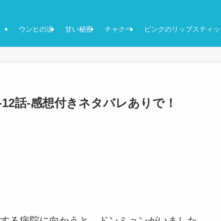
ウンヒの涙
甘い秘密
チャクペ
ピンクのリップスティッ
話-12話-感想付きネタバレありで！
する病院に向かうと、ドンミョンがいました。