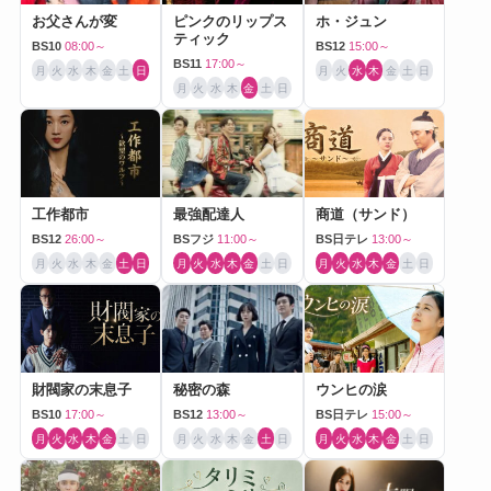
お父さんが変
ピンクのリップス
ホ・ジュン
ティック
BS10
08:00～
BS12
15:00～
BS11
17:00～
月
火
水
木
金
土
日
月
火
水
木
金
土
日
月
火
水
木
金
土
日
工作都市
最強配達人
商道（サンド）
BS12
26:00～
BSフジ
11:00～
BS日テレ
13:00～
月
火
水
木
金
土
日
月
火
水
木
金
土
日
月
火
水
木
金
土
日
財閥家の末息子
秘密の森
ウンヒの涙
BS10
17:00～
BS12
13:00～
BS日テレ
15:00～
月
火
水
木
金
土
日
月
火
水
木
金
土
日
月
火
水
木
金
土
日