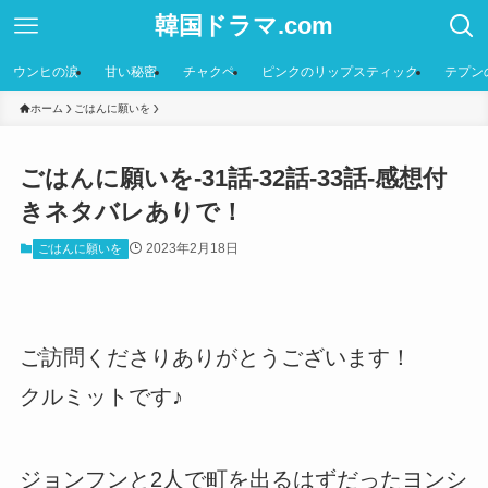
韓国ドラマ.com
ウンヒの涙
甘い秘密
チャクペ
ピンクのリップスティック
テプン
ホーム
ごはんに願いを
ごはんに願いを-31話-32話-33話-感想付
きネタバレありで！
2023年2月18日
ごはんに願いを
ご訪問くださりありがとうございます！
クルミットです♪
ジョンフンと2人で町を出るはずだったヨンシ