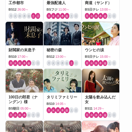
工作都市
最強配達人
商道（サンド）
BS12
26:00～
BSフジ
11:00～
BS日テレ
13:00～
月
火
水
木
金
土
日
月
火
水
木
金
土
日
月
火
水
木
金
土
日
財閥家の末息子
秘密の森
ウンヒの涙
BS10
17:00～
BS12
13:00～
BS日テレ
15:00～
月
火
水
木
金
土
日
月
火
水
木
金
土
日
月
火
水
木
金
土
日
100日の郎君（ナ
タリミファミリー
太陽を飲み込んだ
ングン）様
女
BS10
14:05～
BS朝日
05:00～
BS11
14:29～
月
火
水
木
金
土
日
月
火
水
木
金
土
日
月
火
水
木
金
土
日