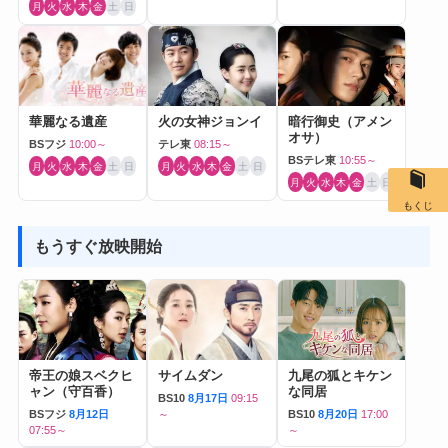
月
火
水
木
金
土
日
華麗なる遺産
火の女神ジョンイ
暗行御史（アメン
オサ）
BSフジ
10:00～
テレ東
08:15～
BSテレ東
10:55～
月
火
水
木
金
土
日
月
火
水
木
金
土
日
月
火
水
木
金
土
日
もくじ
もうすぐ放映開始
帝王の娘スベクヒ
サイムダン
九尾の狐とキケン
ャン（守百香）
な同居
BS10
8月17日
09:15
BSフジ
8月12日
～
BS10
8月20日
17:00
07:55～
～