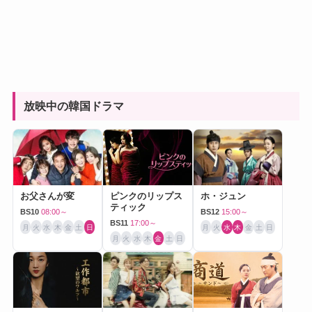
放映中の韓国ドラマ
お父さんが変
ピンクのリップス
ホ・ジュン
ティック
BS10
08:00～
BS12
15:00～
BS11
17:00～
月
火
水
木
金
土
日
月
火
水
木
金
土
日
月
火
水
木
金
土
日