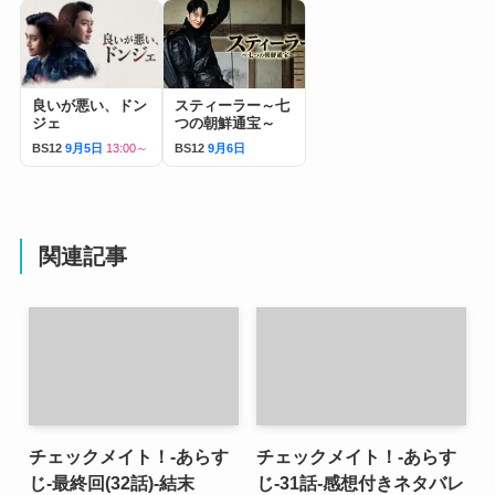
良いが悪い、ドン
スティーラー～七
ジェ
つの朝鮮通宝～
BS12
9月5日
13:00～
BS12
9月6日
関連記事
チェックメイト！-あらす
チェックメイト！-あらす
じ-最終回(32話)-結末
じ-31話-感想付きネタバレ