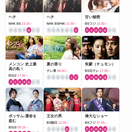
ヘチ
ヘチ
甘い秘密
NHK BS
23:25～
NHK BSP4K
21:00～
BSフジ
15:30～
月
火
水
木
金
土
日
月
火
水
木
金
土
日
月
火
水
木
金
土
日
メンコン 史上最
夏の香り
朱蒙（チュモン）
高の私！
テレ東
06:00～
BS日テレ
17:00～
BS12
17:30～
月
火
水
木
金
土
日
月
火
水
木
金
土
日
月
火
水
木
金
土
日
ポッサム-運命を
王女の男
偉大なショー
盗む
BS朝日
12:00～
BSフジ
07:55～
BS10
09:15～
月
火
水
木
金
土
日
月
火
水
木
金
土
日