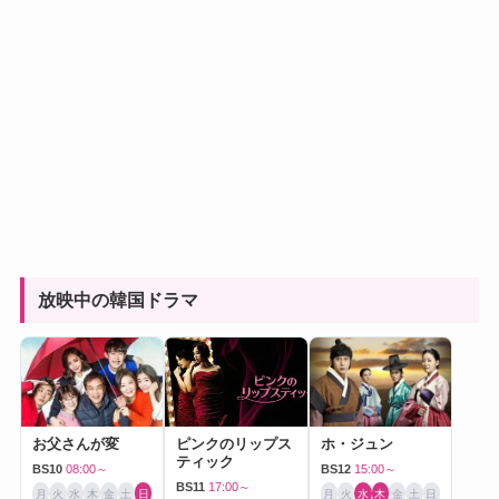
放映中の韓国ドラマ
お父さんが変
ピンクのリップス
ホ・ジュン
ティック
BS10
08:00～
BS12
15:00～
BS11
17:00～
月
火
水
木
金
土
日
月
火
水
木
金
土
日