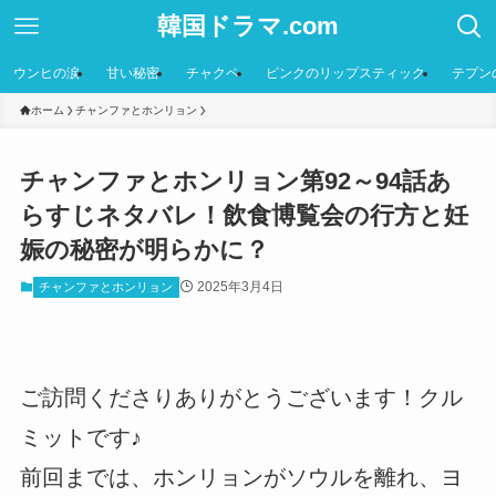
韓国ドラマ.com
ウンヒの涙
甘い秘密
チャクペ
ピンクのリップスティック
テプン
ホーム
チャンファとホンリョン
チャンファとホンリョン第92～94話あ
らすじネタバレ！飲食博覧会の行方と妊
娠の秘密が明らかに？
2025年3月4日
チャンファとホンリョン
ご訪問くださりありがとうございます！クル
ミットです♪
前回までは、ホンリョンがソウルを離れ、ヨ