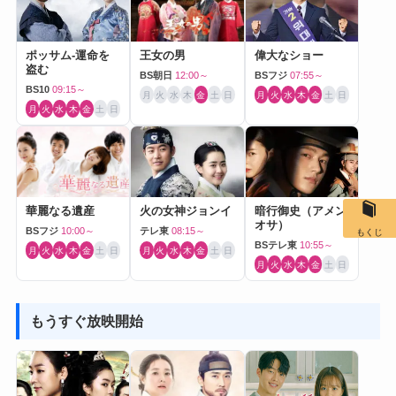
ポッサム-運命を
王女の男
偉大なショー
盗む
BS朝日
12:00～
BSフジ
07:55～
BS10
09:15～
月
火
水
木
金
土
日
月
火
水
木
金
土
日
月
火
水
木
金
土
日
華麗なる遺産
火の女神ジョンイ
暗行御史（アメン
オサ）
BSフジ
10:00～
テレ東
08:15～
もくじ
BSテレ東
10:55～
月
火
水
木
金
土
日
月
火
水
木
金
土
日
月
火
水
木
金
土
日
もうすぐ放映開始