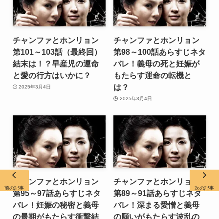
チャンファとホンリョン
チャンファとホンリョン
第101～103話（最終回）
第98～100話あらすじネタ
結末は！？早産児の運命
バレ！義母の死と妊娠が
と愛の行方はいかに？
もたらす運命の転機と
は？
2025年3月4日
2025年3月4日
チャンファとホンリョン
チャンファとホンリョン
前の記事
次の記事
第95～97話あらすじネタ
第89～91話あらすじネタ
バレ！妊娠の秘密と義母
バレ！深まる愛憎と義母
の最期がもたらす衝撃結
の願いがもたらす波乱の