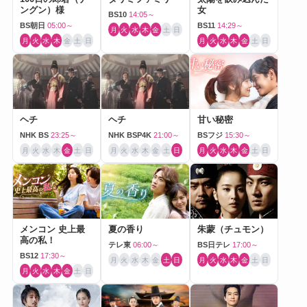
ングン）様
女
BS10
14:05～
BS朝日
05:00～
BS11
14:29～
月
火
水
木
金
土
日
月
火
水
木
金
土
日
月
火
水
木
金
土
日
ヘチ
ヘチ
甘い秘密
NHK BS
23:25～
NHK BSP4K
21:00～
BSフジ
15:30～
月
火
水
木
金
土
日
月
火
水
木
金
土
日
月
火
水
木
金
土
日
メンコン 史上最
夏の香り
朱蒙（チュモン）
高の私！
テレ東
06:00～
BS日テレ
17:00～
BS12
17:30～
月
火
水
木
金
土
日
月
火
水
木
金
土
日
月
火
水
木
金
土
日