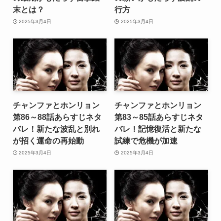
末とは？
行方
2025年3月4日
2025年3月4日
チャンファとホンリョン
チャンファとホンリョン
第86～88話あらすじネタ
第83～85話あらすじネタ
バレ！新たな波乱と別れ
バレ！記憶復活と新たな
が招く運命の再始動
試練で危機が加速
2025年3月4日
2025年3月4日