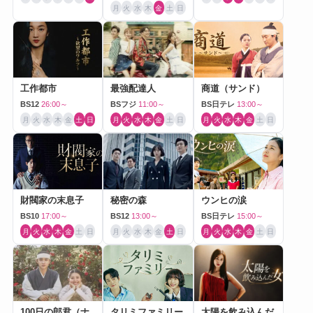
月
火
水
木
金
土
日
工作都市
最強配達人
商道（サンド）
BS12
26:00～
BSフジ
11:00～
BS日テレ
13:00～
月
火
水
木
金
土
日
月
火
水
木
金
土
日
月
火
水
木
金
土
日
財閥家の末息子
秘密の森
ウンヒの涙
BS10
17:00～
BS12
13:00～
BS日テレ
15:00～
月
火
水
木
金
土
日
月
火
水
木
金
土
日
月
火
水
木
金
土
日
100日の郎君（ナ
タリミファミリー
太陽を飲み込んだ