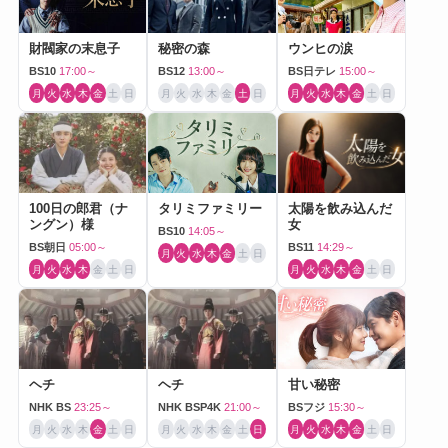
財閥家の末息子
秘密の森
ウンヒの涙
BS10
17:00～
BS12
13:00～
BS日テレ
15:00～
月
火
水
木
金
土
日
月
火
水
木
金
土
日
月
火
水
木
金
土
日
100日の郎君（ナ
タリミファミリー
太陽を飲み込んだ
ングン）様
女
BS10
14:05～
BS朝日
05:00～
BS11
14:29～
月
火
水
木
金
土
日
月
火
水
木
金
土
日
月
火
水
木
金
土
日
ヘチ
ヘチ
甘い秘密
NHK BS
23:25～
NHK BSP4K
21:00～
BSフジ
15:30～
月
火
水
木
金
土
日
月
火
水
木
金
土
日
月
火
水
木
金
土
日