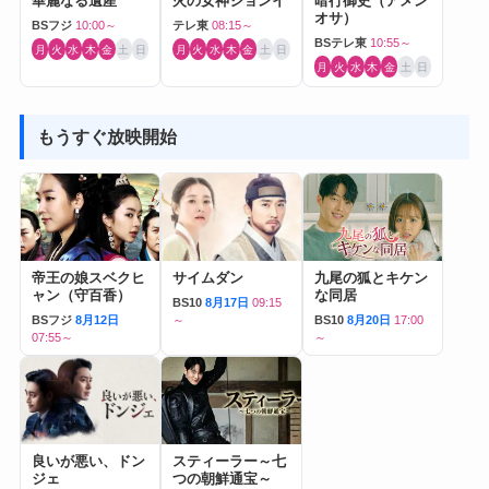
華麗なる遺産
火の女神ジョンイ
暗行御史（アメン
オサ）
BSフジ
10:00～
テレ東
08:15～
BSテレ東
10:55～
月
火
水
木
金
土
日
月
火
水
木
金
土
日
月
火
水
木
金
土
日
もうすぐ放映開始
帝王の娘スベクヒ
サイムダン
九尾の狐とキケン
ャン（守百香）
な同居
BS10
8月17日
09:15
BSフジ
8月12日
～
BS10
8月20日
17:00
07:55～
～
良いが悪い、ドン
スティーラー～七
ジェ
つの朝鮮通宝～