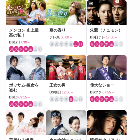
メンコン 史上最
夏の香り
朱蒙（チュモン）
高の私！
テレ東
06:00～
BS日テレ
17:00～
BS12
17:30～
月
火
水
木
金
土
日
月
火
水
木
金
土
日
月
火
水
木
金
土
日
ポッサム-運命を
王女の男
偉大なショー
盗む
BS朝日
12:00～
BSフジ
07:55～
BS10
09:15～
月
火
水
木
金
土
日
月
火
水
木
金
土
日
月
火
水
木
金
土
日