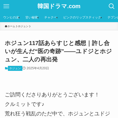
韓国ドラマ.com
ウンヒの涙
甘い秘密
チャクペ
ピンクのリップスティック
テプン
ホーム
ホジュン
ホジュン117話あらすじと感想｜許し合
いが生んだ“医の奇跡”——ユドジとホジ
ュン、二人の再出発
2025年4月20日
ホジュン
ご訪問くださりありがとうございます！
クルミットです♪
荒れ狂う戦乱のただ中で、ホジュンとユドジ