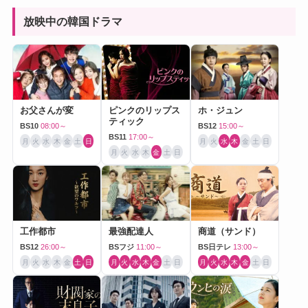
放映中の韓国ドラマ
お父さんが変
ピンクのリップス
ホ・ジュン
ティック
BS10
08:00～
BS12
15:00～
BS11
17:00～
月
火
水
木
金
土
日
月
火
水
木
金
土
日
月
火
水
木
金
土
日
工作都市
最強配達人
商道（サンド）
BS12
26:00～
BSフジ
11:00～
BS日テレ
13:00～
月
火
水
木
金
土
日
月
火
水
木
金
土
日
月
火
水
木
金
土
日