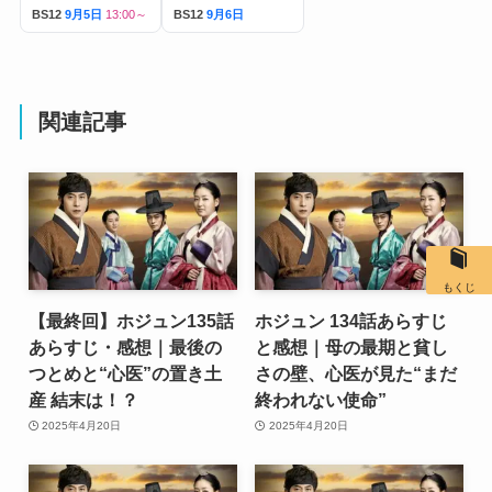
BS12
9月5日
13:00～
BS12
9月6日
関連記事
もくじ
【最終回】ホジュン135話
ホジュン 134話あらすじ
あらすじ・感想｜最後の
と感想｜母の最期と貧し
つとめと“心医”の置き土
さの壁、心医が見た“まだ
産 結末は！？
終われない使命”
2025年4月20日
2025年4月20日