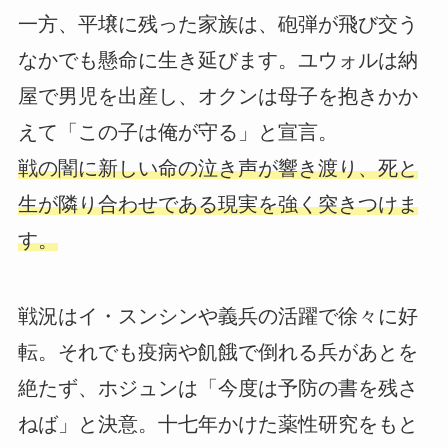
一方、平壌に残った家族は、砲弾が飛び交う
なかでも懸命に生き延びます。ユウォルは納
屋で男児を出産し、オクンは母子を抱きかか
えて「この子は俺が守る」と宣言。
戦の闇に新しい命の泣き声が響き渡り、死と
生が隣り合わせである現実を強く突きつけま
す。
戦況はイ・スンシンや義兵の活躍で徐々に好
転。それでも疫病や飢餓で倒れる兵があとを
絶たず、ホジュンは「今度は予防の書を残さ
ねば」と決意。十七年かけた薬性研究をもと