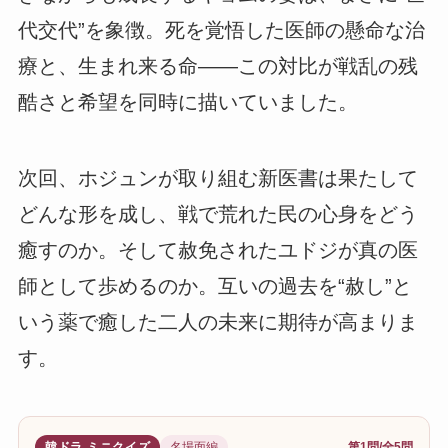
代交代”を象徴。死を覚悟した医師の懸命な治
療と、生まれ来る命——この対比が戦乱の残
酷さと希望を同時に描いていました。
次回、ホジュンが取り組む新医書は果たして
どんな形を成し、戦で荒れた民の心身をどう
癒すのか。そして赦免されたユドジが真の医
師として歩めるのか。互いの過去を“赦し”と
いう薬で癒した二人の未来に期待が高まりま
す。
韓ドラ ミニクイズ
名場面編
第1問/全5問