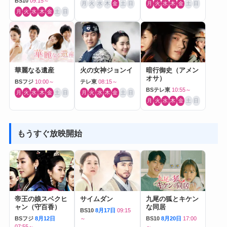
BS10
09:15～
月
火
水
木
金
土
日
月
火
水
木
金
土
日
月
火
水
木
金
土
日
華麗なる遺産
火の女神ジョンイ
暗行御史（アメン
オサ）
BSフジ
10:00～
テレ東
08:15～
BSテレ東
10:55～
月
火
水
木
金
土
日
月
火
水
木
金
土
日
月
火
水
木
金
土
日
もうすぐ放映開始
帝王の娘スベクヒ
サイムダン
九尾の狐とキケン
ャン（守百香）
な同居
BS10
8月17日
09:15
BSフジ
8月12日
～
BS10
8月20日
17:00
07:55～
～