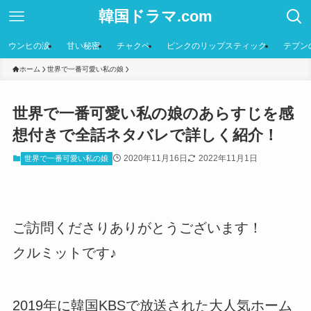
韓国ドラマ.com
ウンヒの涙
甘い秘密
チャクペ
ピンクのリップスティック
テプン
ホーム
世界で一番可愛い私の娘
世界で一番可愛い私の娘のあらすじを感
想付きで全話ネタバレで詳しく紹介！
2020年11月16日
2022年11月1日
世界で一番可愛い私の娘
ご訪問くださりありがとうございます！
クルミットです♪
2019年に韓国KBSで放送された大人気ホーム