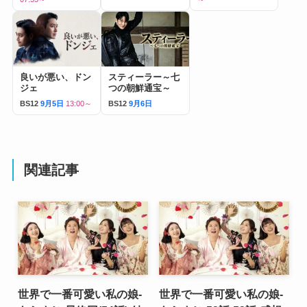
良いが悪い、ドン
スティーラー～七
ジェ
つの朝鮮通宝～
BS12
9月5日
13:00～
BS12
9月6日
関連記事
世界で一番可愛い私の娘-
世界で一番可愛い私の娘-