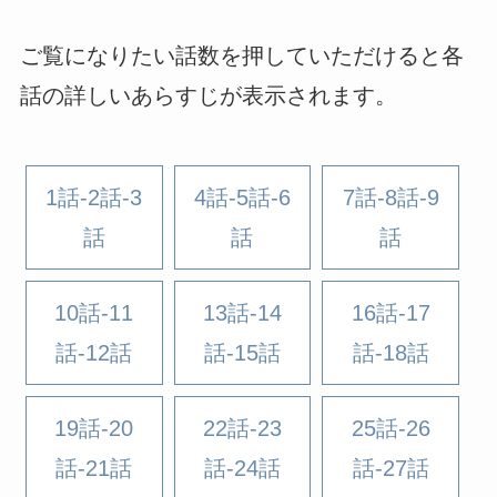
ご覧になりたい話数を押していただけると各
話の詳しいあらすじが表示されます。
1話-2話-3
4話-5話-6
7話-8話-9
話
話
話
10話-11
13話-14
16話-17
話-12話
話-15話
話-18話
19話-20
22話-23
25話-26
話-21話
話-24話
話-27話