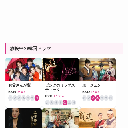
放映中の韓国ドラマ
お父さんが変
ピンクのリップス
ホ・ジュン
ティック
BS10
08:00～
BS12
15:00～
BS11
17:00～
月
火
水
木
金
土
日
月
火
水
木
金
土
日
月
火
水
木
金
土
日