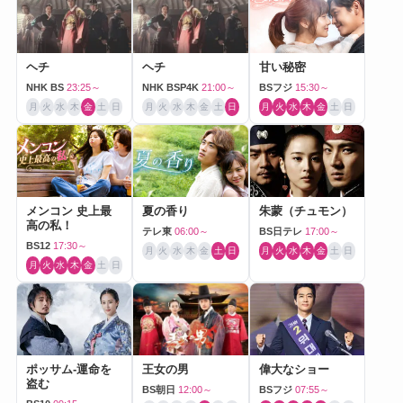
ヘチ
ヘチ
甘い秘密
NHK BS
23:25～
NHK BSP4K
21:00～
BSフジ
15:30～
月
火
水
木
金
土
日
月
火
水
木
金
土
日
月
火
水
木
金
土
日
メンコン 史上最
夏の香り
朱蒙（チュモン）
高の私！
テレ東
06:00～
BS日テレ
17:00～
BS12
17:30～
月
火
水
木
金
土
日
月
火
水
木
金
土
日
月
火
水
木
金
土
日
ポッサム-運命を
王女の男
偉大なショー
盗む
BS朝日
12:00～
BSフジ
07:55～