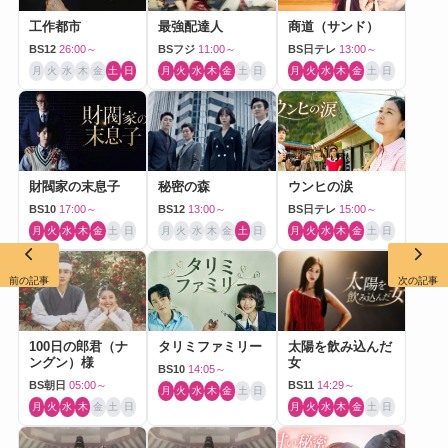
工作都市
最強配達人
商道（サンド）
BS12
26:00～
BSフジ
11:00～
BS日テレ
13:00～
月
火
水
木
金
土
日
月
火
水
木
金
土
日
月
火
水
木
金
土
日
財閥家の末息子
秘密の森
ウンヒの涙
BS10
17:00～
BS12
13:00～
BS日テレ
15:00～
月
火
水
木
金
土
日
月
火
水
木
金
土
日
月
火
水
木
金
土
日
前の記事
次の記事
100日の郎君（ナ
タリミファミリー
太陽を飲み込んだ
ングン）様
女
BS10
14:05～
BS朝日
05:00～
BS11
14:29～
月
火
水
木
金
土
日
月
火
水
木
金
土
日
月
火
水
木
金
土
日