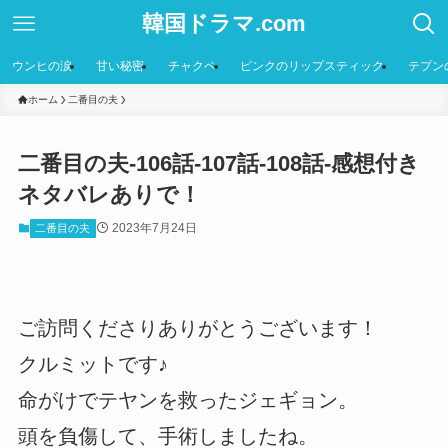
韓国ドラマ.com
ウンヒの涙
甘い秘密
チャクペ
ピンクのリップスティック
テプン
ホーム
二番目の夫
二番目の夫-106話-107話-108話-感想付き
ネタバレありで！
2023年7月24日
二番目の夫
ご訪問くださりありがとうございます！
クルミットです♪
命がけでテヤンを救ったジェギョン。
頭を負傷して、手術しましたね。