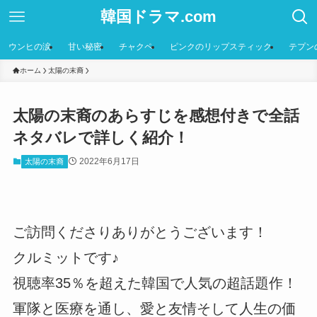
韓国ドラマ.com
ウンヒの涙
甘い秘密
チャクペ
ピンクのリップスティック
テプン
ホーム
太陽の末裔
太陽の末裔のあらすじを感想付きで全話
ネタバレで詳しく紹介！
2022年6月17日
太陽の末裔
ご訪問くださりありがとうございます！
クルミットです♪
視聴率35％を超えた韓国で人気の超話題作！
軍隊と医療を通し、愛と友情そして人生の価