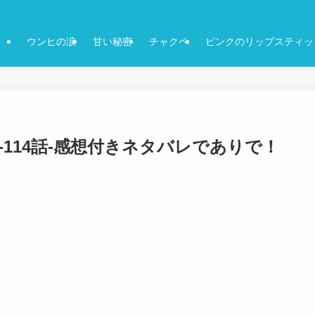
ウンヒの涙
甘い秘密
チャクペ
ピンクのリップスティッ
3話-114話-感想付きネタバレでありで！