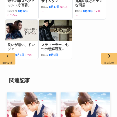
帝王の娘スベクヒ
サイムダン
九尾の狐とキケン
ャン（守百香）
な同居
BS10
8月17日
09:15
BSフジ
8月12日
～
BS10
8月20日
17:00
07:55～
～
良いが悪い、ドン
スティーラー～七
ジェ
つの朝鮮通宝～
BS12
9月5日
13:00～
BS12
9月6日
前の記事
次の記事
関連記事