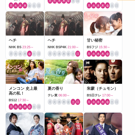
月
火
水
木
金
土
日
月
火
水
木
金
土
日
月
火
水
木
金
土
日
ヘチ
ヘチ
甘い秘密
NHK BS
23:25～
NHK BSP4K
21:00～
BSフジ
15:30～
月
火
水
木
金
土
日
月
火
水
木
金
土
日
月
火
水
木
金
土
日
メンコン 史上最
夏の香り
朱蒙（チュモン）
高の私！
テレ東
06:00～
BS日テレ
17:00～
BS12
17:30～
月
火
水
木
金
土
日
月
火
水
木
金
土
日
月
火
水
木
金
土
日