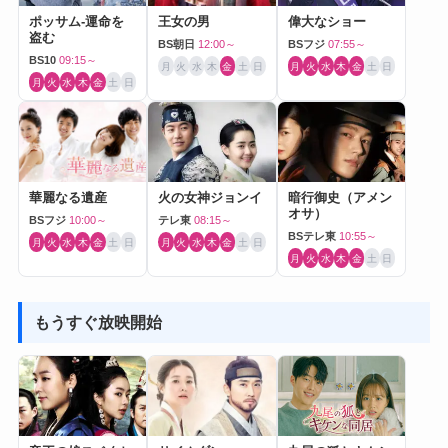
ポッサム-運命を
王女の男
偉大なショー
盗む
BS朝日
12:00～
BSフジ
07:55～
BS10
09:15～
月
火
水
木
金
土
日
月
火
水
木
金
土
日
月
火
水
木
金
土
日
華麗なる遺産
火の女神ジョンイ
暗行御史（アメン
オサ）
BSフジ
10:00～
テレ東
08:15～
BSテレ東
10:55～
月
火
水
木
金
土
日
月
火
水
木
金
土
日
月
火
水
木
金
土
日
もうすぐ放映開始