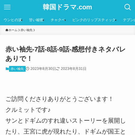
韓国ドラマ.com
ウンヒの涙
甘い秘密
チャクペ
ピンクのリップスティック
テプン
ホーム
赤い袖先
赤い袖先-7話-8話-9話-感想付きネタバレ
ありで！
2023年8月30日
2023年8月31日
赤い袖先
ご訪問くださりありがとうございます！
クルミットです♪
サンとドギムのすれ違いストーリーを展開し
たり、王宮に虎が現れたり、ドギムが国王と