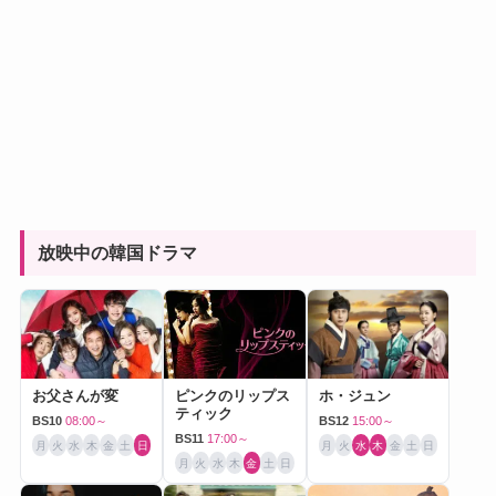
放映中の韓国ドラマ
お父さんが変
ピンクのリップス
ホ・ジュン
ティック
BS10
08:00～
BS12
15:00～
BS11
17:00～
月
火
水
木
金
土
日
月
火
水
木
金
土
日
月
火
水
木
金
土
日