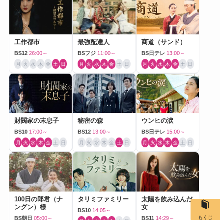
工作都市
最強配達人
商道（サンド）
BS12
26:00～
BSフジ
11:00～
BS日テレ
13:00～
月
火
水
木
金
土
日
月
火
水
木
金
土
日
月
火
水
木
金
土
日
財閥家の末息子
秘密の森
ウンヒの涙
BS10
17:00～
BS12
13:00～
BS日テレ
15:00～
月
火
水
木
金
土
日
月
火
水
木
金
土
日
月
火
水
木
金
土
日
100日の郎君（ナ
タリミファミリー
太陽を飲み込んだ
ングン）様
女
BS10
14:05～
もくじ
BS朝日
05:00～
BS11
14:29～