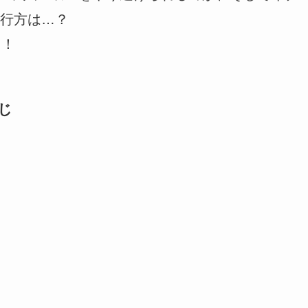
行方は…？
う！
じ