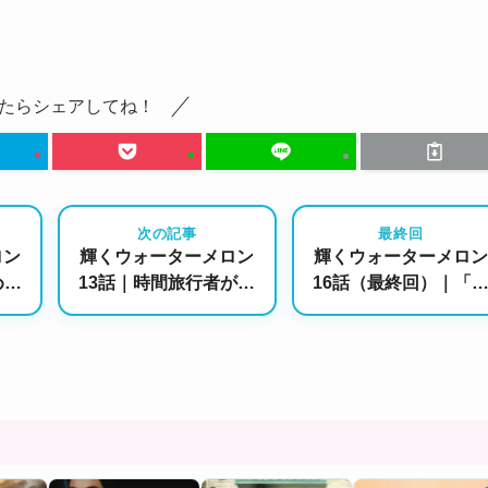
たらシェアしてね！
次の記事
最終回
ロン
輝くウォーターメロン
輝くウォーターメロン
めの
13話｜時間旅行者がも
16話（最終回）｜「
けの
う一人！？衝撃の正体
も他人の人生を代わり
ラが
発覚で運命が大きく動
には生きられない」結
き出す
末は！？