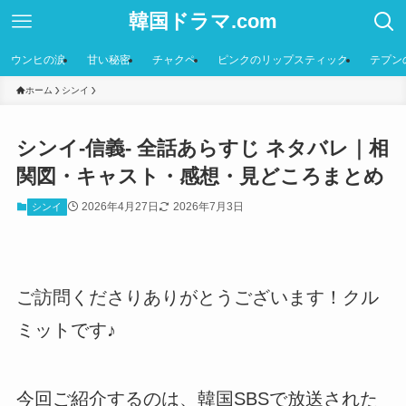
韓国ドラマ.com
ウンヒの涙
甘い秘密
チャクペ
ピンクのリップスティック
テプン
ホーム
シンイ
シンイ-信義- 全話あらすじ ネタバレ｜相
関図・キャスト・感想・見どころまとめ
2026年4月27日
2026年7月3日
シンイ
ご訪問くださりありがとうございます！クル
ミットです♪
今回ご紹介するのは、韓国SBSで放送された