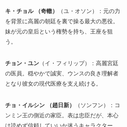
キ・チョル （奇轍）
（ユ・オソン）：元の力
を背景に高麗の朝廷を裏で操る最大の悪役。
妹が元の皇后という権勢を持ち、王座を狙
う。
チョン・ユン
（イ・フィリップ）：高麗宮廷
の医員。穏やかで誠実、ウンスの良き理解者
となり彼女の現代医療を支え続ける。
チョ・イルシン （趙日新）
（ソンフン）：コ
ンミン王の側近の家臣。表は忠臣だが、本心
は読めず信頼していいか迷うキャラクター。