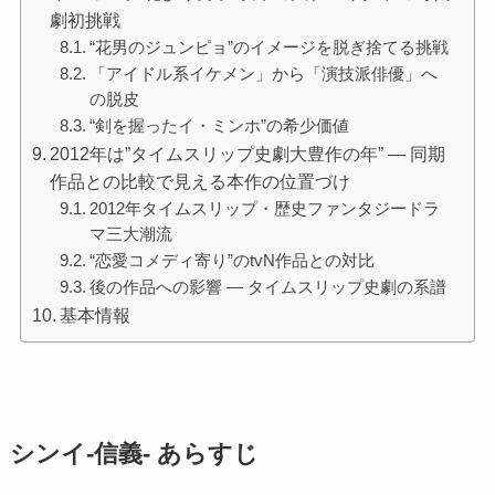
劇初挑戦
“花男のジュンピョ”のイメージを脱ぎ捨てる挑戦
「アイドル系イケメン」から「演技派俳優」へ
の脱皮
“剣を握ったイ・ミンホ”の希少価値
2012年は”タイムスリップ史劇大豊作の年” — 同期
作品との比較で見える本作の位置づけ
2012年タイムスリップ・歴史ファンタジードラ
マ三大潮流
“恋愛コメディ寄り”のtvN作品との対比
後の作品への影響 — タイムスリップ史劇の系譜
基本情報
シンイ-信義- あらすじ