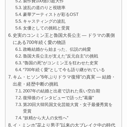
製作費100億の超大作
波乱の道のりと視聴率
豪華アーティストが彩るOST
キャスティングの波乱
女優としての挑戦と受賞
史実のコンミン王と魯国大長公主 — ドラマの裏側
にある700年続く愛の物語
政略結婚から始まった、伝説の純愛
魯国大長公主が支えた”反元自主”の挑戦
“魯国の死”がコンミン王を狂わせた史実
“700年続く愛”として今も語り継がれている
キム・ヒソン”6年ぶりドラマ復帰”の真実 — 結婚・
出産・経歴中断の挑戦
2007年の結婚と出産で訪れた長い空白期
復帰後のインタビューで語った”葛藤”
第20回大韓民国文化芸能大賞・女子最優秀賞を
受賞
“妖精から大人の女性へ”
イ・ミンホ”花より男子”以来の大ブレイク中の時代