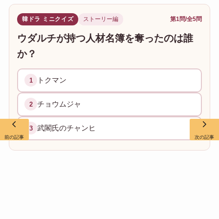
韓ドラ ミニクイズ
ストーリー編
第1問/全5問
ウダルチが持つ人材名簿を奪ったのは誰
か？
トクマン
1
チョウムジャ
2
武閣氏のチャンヒ
3
前の記事
次の記事