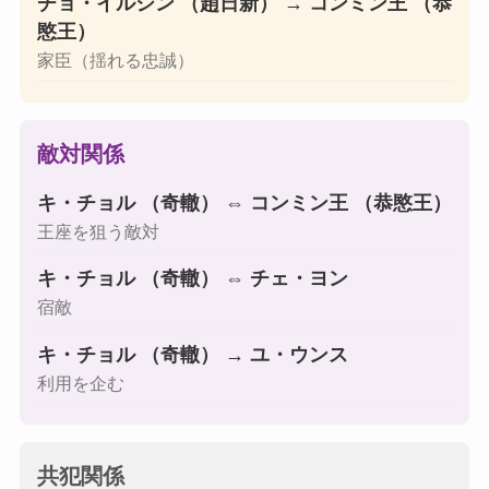
チョ・イルシン （趙日新）
→
コンミン王 （恭
愍王）
家臣（揺れる忠誠）
敵対関係
キ・チョル （奇轍）
⇔
コンミン王 （恭愍王）
王座を狙う敵対
キ・チョル （奇轍）
⇔
チェ・ヨン
宿敵
キ・チョル （奇轍）
→
ユ・ウンス
利用を企む
共犯関係