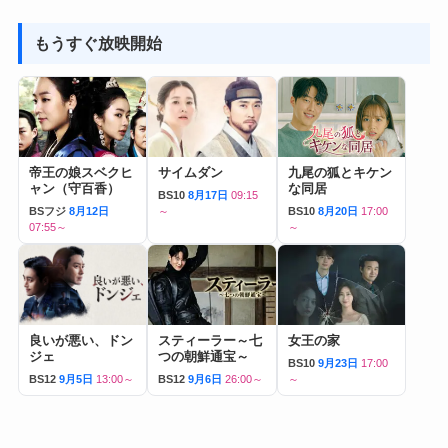
もうすぐ放映開始
帝王の娘スベクヒ
サイムダン
九尾の狐とキケン
ャン（守百香）
な同居
BS10
8月17日
09:15
BSフジ
8月12日
～
BS10
8月20日
17:00
07:55～
～
良いが悪い、ドン
スティーラー～七
女王の家
ジェ
つの朝鮮通宝～
BS10
9月23日
17:00
BS12
9月5日
13:00～
BS12
9月6日
26:00～
～