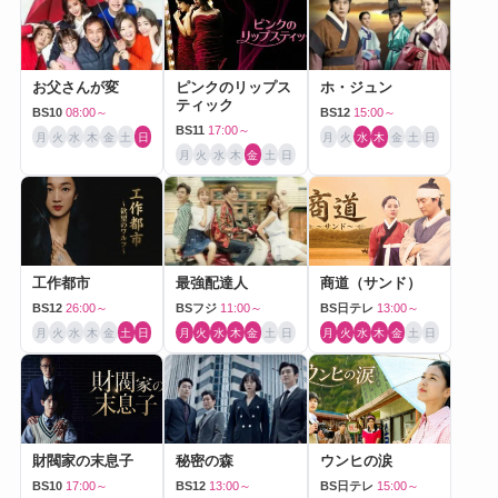
お父さんが変
ピンクのリップス
ホ・ジュン
ティック
BS10
08:00～
BS12
15:00～
BS11
17:00～
月
火
水
木
金
土
日
月
火
水
木
金
土
日
月
火
水
木
金
土
日
工作都市
最強配達人
商道（サンド）
BS12
26:00～
BSフジ
11:00～
BS日テレ
13:00～
月
火
水
木
金
土
日
月
火
水
木
金
土
日
月
火
水
木
金
土
日
財閥家の末息子
秘密の森
ウンヒの涙
BS10
17:00～
BS12
13:00～
BS日テレ
15:00～