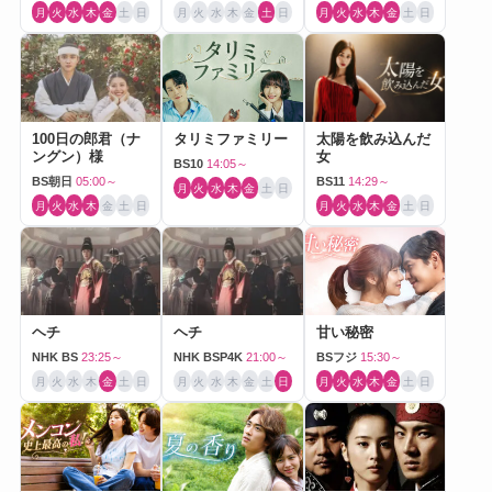
月
火
水
木
金
土
日
月
火
水
木
金
土
日
月
火
水
木
金
土
日
100日の郎君（ナ
タリミファミリー
太陽を飲み込んだ
ングン）様
女
BS10
14:05～
BS朝日
05:00～
BS11
14:29～
月
火
水
木
金
土
日
月
火
水
木
金
土
日
月
火
水
木
金
土
日
ヘチ
ヘチ
甘い秘密
NHK BS
23:25～
NHK BSP4K
21:00～
BSフジ
15:30～
月
火
水
木
金
土
日
月
火
水
木
金
土
日
月
火
水
木
金
土
日