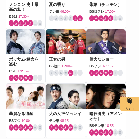
メンコン 史上最
夏の香り
朱蒙（チュモン）
高の私！
テレ東
06:00～
BS日テレ
17:00～
BS12
17:30～
月
火
水
木
金
土
日
月
火
水
木
金
土
日
月
火
水
木
金
土
日
ポッサム-運命を
王女の男
偉大なショー
盗む
BS朝日
12:00～
BSフジ
07:55～
BS10
09:15～
月
火
水
木
金
土
日
月
火
水
木
金
土
日
月
火
水
木
金
土
日
もくじ
華麗なる遺産
火の女神ジョンイ
暗行御史（アメン
オサ）
BSフジ
10:00～
テレ東
08:15～
BSテレ東
10:55～
月
火
水
木
金
土
日
月
火
水
木
金
土
日
月
火
水
木
金
土
日