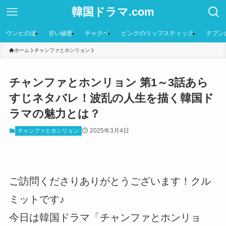
韓国ドラマ.com
ウンヒの涙
甘い秘密
チャクペ
ピンクのリップスティック
テプン
ホーム
チャンファとホンリョン
チャンファとホンリョン 第1～3話あら
すじネタバレ！波乱の人生を描く韓国ド
ラマの魅力とは？
2025年3月4日
チャンファとホンリョン
ご訪問くださりありがとうございます！クル
ミットです♪
今日は韓国ドラマ「チャンファとホンリョ