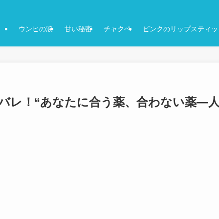
ウンヒの涙
甘い秘密
チャクペ
ピンクのリップスティッ
タバレ！“あなたに合う薬、合わない薬―