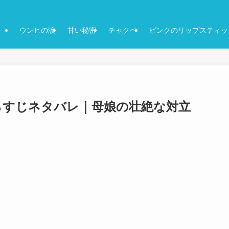
ウンヒの涙
甘い秘密
チャクペ
ピンクのリップスティッ
あらすじネタバレ｜母娘の壮絶な対立