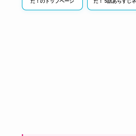
た！のトップページ
た！ 5話あらすじ
バレ｜家族の対立
りが交錯する衝撃
開！