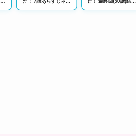
ネタ
た！ 7話あらすじネタ
た！ 最終回(50話)結末
と偽
バレ｜修羅場の三角関
は！？｜ハヌルをめぐ
の展
係と仰天プロポーズの
る波乱からついに迎え
行方は？
る大団円！新しい家族
の物語