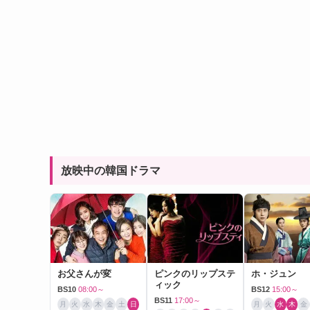
放映中の韓国ドラマ
お父さんが変
ピンクのリップステ
ホ・ジュン
ィック
BS10
08:00～
BS12
15:00～
BS11
17:00～
月
火
水
木
金
土
日
月
火
水
木
金