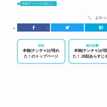
本物(チンチャ)が現れた！
よかっ
目次
前の記事
本物(チンチャ)が現れ
本物(チンチャ)が
た！のトップページ
た！ 28話あらすじ
バレ｜偽りの恋人
を演じるチャン・
ン＆キム・ジュン
波乱の予感