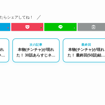
たらシェアしてね！
次の記事
最終回
現れ
本物(チンチャ)が現れ
本物(チンチャ)が現れ
ネタ
た！ 30話あらすじネタ
た！ 最終回(50話)結末
同士
バレ｜“赤ちゃんの父
は！？｜ハヌルをめぐ
セジ
親”の真実告白で激化す
る波乱からついに迎え
ハに
る家族の対立と、オ・
る大団円！新しい家族
ヨンドゥの緊急事態
の物語