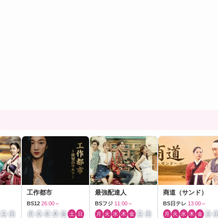
工作都市
最強配達人
商道（サンド）
BS12
26:00～
BSフジ
11:00～
BS日テレ
13:00～
土
日
月
火
水
木
金
土
日
月
火
水
木
金
土
日
月
火
水
木
金
土