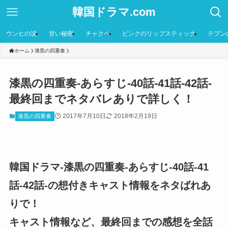
韓国ドラマ.com
ウンヒの涙
甘い秘密
チャクペ
ピンクのリップスティック
テプン
ホーム
漆黒の四重奏
漆黒の四重奏-あらすじ-40話-41話-42話-
最終回までネタバレありで詳しく！
2017年7月10日
2018年2月19日
漆黒の四重奏
韓国ドラマ-漆黒の四重奏-あらすじ-40話-41
話-42話-の想付きキャスト情報をネタばれあ
りで！
キャスト情報など、最終回までの感想を全話