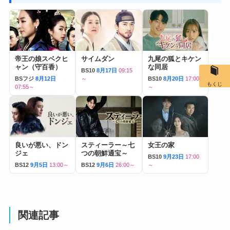
帝王の娘スベクヒ
サイムダン
九尾の狐とキケン
ャン（守百香）
な同居
BS10
8月17日
09:15
BSフジ
8月12日
～
BS10
8月20日
17:00
もくじ
07:55～
～
良いが悪い、ドン
スティーラー～七
女王の家
ジェ
つの朝鮮通宝～
BS10
9月23日
17:00
BS12
9月5日
13:00～
BS12
9月6日
26:00～
～
関連記事