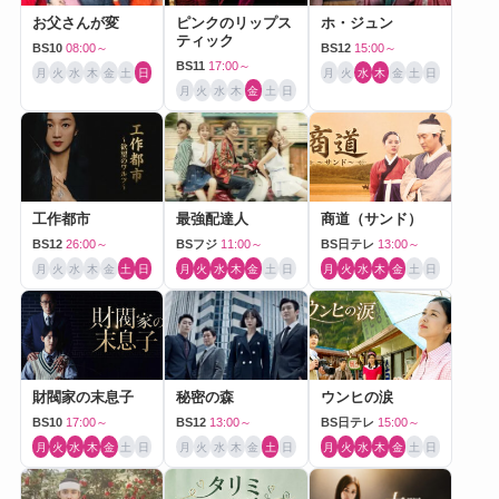
お父さんが変
ピンクのリップス
ホ・ジュン
ティック
BS10
08:00～
BS12
15:00～
BS11
17:00～
月
火
水
木
金
土
日
月
火
水
木
金
土
日
月
火
水
木
金
土
日
工作都市
最強配達人
商道（サンド）
BS12
26:00～
BSフジ
11:00～
BS日テレ
13:00～
月
火
水
木
金
土
日
月
火
水
木
金
土
日
月
火
水
木
金
土
日
財閥家の末息子
秘密の森
ウンヒの涙
BS10
17:00～
BS12
13:00～
BS日テレ
15:00～
月
火
水
木
金
土
日
月
火
水
木
金
土
日
月
火
水
木
金
土
日