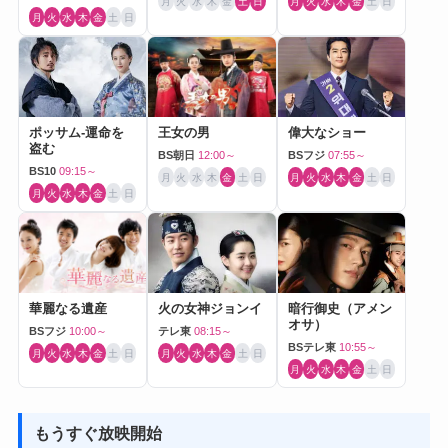
月
火
水
木
金
土
日
月
火
水
木
金
土
日
月
火
水
木
金
土
日
ポッサム-運命を
王女の男
偉大なショー
盗む
BS朝日
12:00～
BSフジ
07:55～
BS10
09:15～
月
火
水
木
金
土
日
月
火
水
木
金
土
日
月
火
水
木
金
土
日
華麗なる遺産
火の女神ジョンイ
暗行御史（アメン
オサ）
BSフジ
10:00～
テレ東
08:15～
BSテレ東
10:55～
月
火
水
木
金
土
日
月
火
水
木
金
土
日
月
火
水
木
金
土
日
もうすぐ放映開始