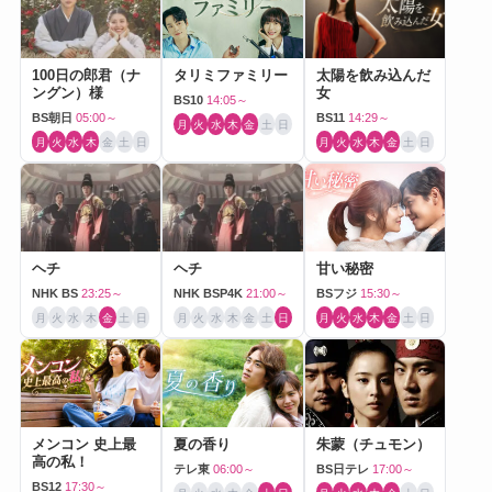
100日の郎君（ナ
タリミファミリー
太陽を飲み込んだ
ングン）様
女
BS10
14:05～
BS朝日
05:00～
BS11
14:29～
月
火
水
木
金
土
日
月
火
水
木
金
土
日
月
火
水
木
金
土
日
ヘチ
ヘチ
甘い秘密
NHK BS
23:25～
NHK BSP4K
21:00～
BSフジ
15:30～
月
火
水
木
金
土
日
月
火
水
木
金
土
日
月
火
水
木
金
土
日
メンコン 史上最
夏の香り
朱蒙（チュモン）
高の私！
テレ東
06:00～
BS日テレ
17:00～
BS12
17:30～