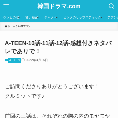
韓国ドラマ.com
ウンヒの涙
甘い秘密
チャクペ
ピンクのリップスティック
テプン
ホーム
A-TEEN
A-TEEN-10話-11話-12話-感想付きネタバ
レでありで！
2022年3月16日
A-TEEN
ご訪問くださりありがとうございます！
クルミットです♪
前回の三話は、それぞれの胸の内のモヤモヤ