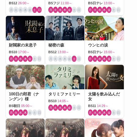
BS12
26:00～
BSフジ
11:00～
BS日テレ
13:00～
月
火
水
木
金
土
日
月
火
水
木
金
土
日
月
火
水
木
金
土
日
財閥家の末息子
秘密の森
ウンヒの涙
BS10
17:00～
BS12
13:00～
BS日テレ
15:00～
月
火
水
木
金
土
日
月
火
水
木
金
土
日
月
火
水
木
金
土
日
100日の郎君（ナ
タリミファミリー
太陽を飲み込んだ
ングン）様
女
BS10
14:05～
BS朝日
05:00～
BS11
14:29～
月
火
水
木
金
土
日
月
火
水
木
金
土
日
月
火
水
木
金
土
日