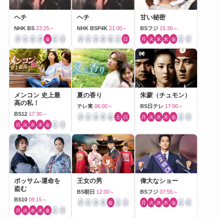
ヘチ
ヘチ
甘い秘密
NHK BS
23:25～
NHK BSP4K
21:00～
BSフジ
15:30～
月
火
水
木
金
土
日
月
火
水
木
金
土
日
月
火
水
木
金
土
日
メンコン 史上最
夏の香り
朱蒙（チュモン）
高の私！
テレ東
06:00～
BS日テレ
17:00～
BS12
17:30～
月
火
水
木
金
土
日
月
火
水
木
金
土
日
月
火
水
木
金
土
日
ポッサム-運命を
王女の男
偉大なショー
盗む
BS朝日
12:00～
BSフジ
07:55～
BS10
09:15～
月
火
水
木
金
土
日
月
火
水
木
金
土
日
月
火
水
木
金
土
日