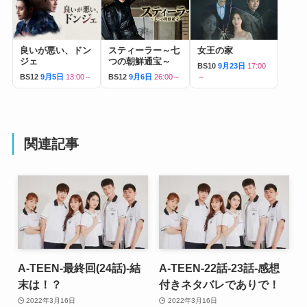
良いが悪い、ドン
スティーラー～七
女王の家
ジェ
つの朝鮮通宝～
BS10
9月23日
17:00
BS12
9月5日
13:00～
BS12
9月6日
26:00～
～
関連記事
A-TEEN-最終回(24話)-結
A-TEEN-22話-23話-感想
末は！？
付きネタバレでありで！
2022年3月16日
2022年3月16日