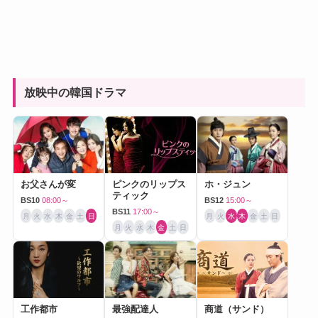
放映中の韓国ドラマ
お父さんが変
ピンクのリップス
ホ・ジュン
ティック
BS10
08:00～
BS12
15:00～
BS11
17:00～
月
火
水
木
金
土
日
月
火
水
木
金
土
日
月
火
水
木
金
土
日
工作都市
最強配達人
商道（サンド）