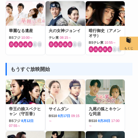
華麗なる遺産
火の女神ジョンイ
暗行御史（アメン
オサ）
BSフジ
10:00～
テレ東
08:15～
BSテレ東
10:55～
月
火
水
木
金
土
日
月
火
水
木
金
土
日
もくじ
月
火
水
木
金
土
日
もうすぐ放映開始
帝王の娘スベクヒ
サイムダン
九尾の狐とキケン
ャン（守百香）
な同居
BS10
8月17日
09:15
BSフジ
8月12日
～
BS10
8月20日
17:00
07:55～
～