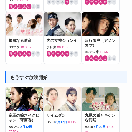
BS10
09:15～
月
火
水
木
金
土
日
月
火
水
木
金
土
日
月
火
水
木
金
土
日
華麗なる遺産
火の女神ジョンイ
暗行御史（アメン
オサ）
BSフジ
10:00～
テレ東
08:15～
BSテレ東
10:55～
月
火
水
木
金
土
日
月
火
水
木
金
土
日
月
火
水
木
金
土
日
もうすぐ放映開始
帝王の娘スベクヒ
サイムダン
九尾の狐とキケン
ャン（守百香）
な同居
BS10
8月17日
09:15
BSフジ
8月12日
～
BS10
8月20日
17:00
07:55～
～