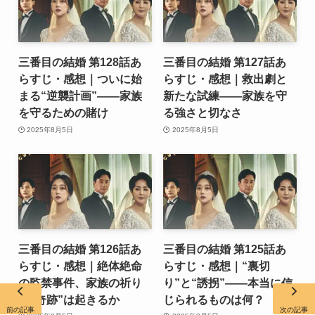
三番目の結婚 第128話あ
三番目の結婚 第127話あ
らすじ・感想｜ついに始
らすじ・感想｜救出劇と
まる“逆襲計画”――家族
新たな試練――家族を守
を守るための賭け
る強さと切なさ
2025年8月5日
2025年8月5日
三番目の結婚 第126話あ
三番目の結婚 第125話あ
らすじ・感想｜絶体絶命
らすじ・感想｜“裏切
の監禁事件、家族の祈り
り”と“誘拐”――本当に信
と“奇跡”は起きるか
じられるものは何？
前の記事
次の記事