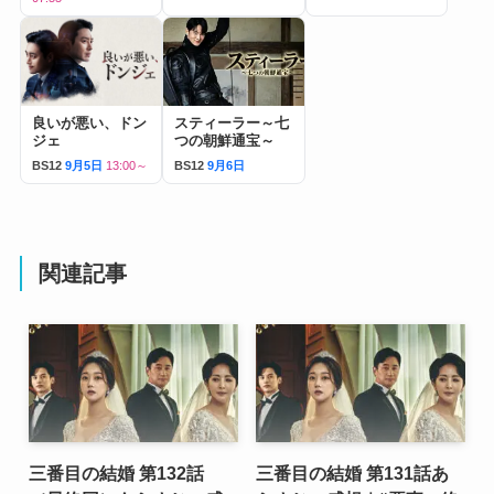
良いが悪い、ドン
スティーラー～七
ジェ
つの朝鮮通宝～
BS12
9月5日
13:00～
BS12
9月6日
関連記事
三番目の結婚 第132話
三番目の結婚 第131話あ