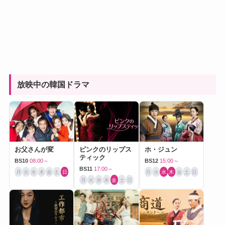
放映中の韓国ドラマ
お父さんが変
ピンクのリップス
ホ・ジュン
ティック
BS10
08:00～
BS12
15:00～
BS11
17:00～
月
火
水
木
金
土
日
月
火
水
木
金
土
日
月
火
水
木
金
土
日