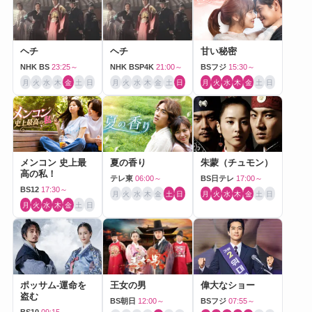
ヘチ
ヘチ
甘い秘密
NHK BS
23:25～
NHK BSP4K
21:00～
BSフジ
15:30～
月
火
水
木
金
土
日
月
火
水
木
金
土
日
月
火
水
木
金
土
日
メンコン 史上最
夏の香り
朱蒙（チュモン）
高の私！
テレ東
06:00～
BS日テレ
17:00～
BS12
17:30～
月
火
水
木
金
土
日
月
火
水
木
金
土
日
月
火
水
木
金
土
日
ポッサム-運命を
王女の男
偉大なショー
盗む
BS朝日
12:00～
BSフジ
07:55～