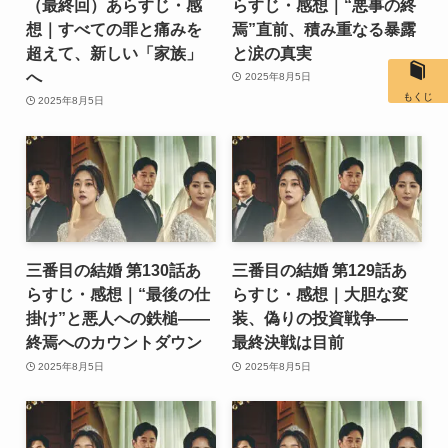
（最終回）あらすじ・感
らすじ・感想｜“悪事の終
想｜すべての罪と痛みを
焉”直前、積み重なる暴露
超えて、新しい「家族」
と涙の真実
へ
2025年8月5日
もくじ
2025年8月5日
三番目の結婚 第130話あ
三番目の結婚 第129話あ
らすじ・感想｜“最後の仕
らすじ・感想｜大胆な変
掛け”と悪人への鉄槌――
装、偽りの投資戦争――
終焉へのカウントダウン
最終決戦は目前
2025年8月5日
2025年8月5日