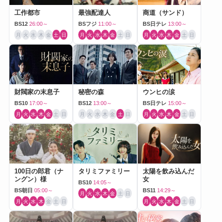
工作都市
最強配達人
商道（サンド）
BS12
26:00～
BSフジ
11:00～
BS日テレ
13:00～
月
火
水
木
金
土
日
月
火
水
木
金
土
日
月
火
水
木
金
土
日
財閥家の末息子
秘密の森
ウンヒの涙
BS10
17:00～
BS12
13:00～
BS日テレ
15:00～
月
火
水
木
金
土
日
月
火
水
木
金
土
日
月
火
水
木
金
土
日
100日の郎君（ナ
タリミファミリー
太陽を飲み込んだ
ングン）様
女
BS10
14:05～
BS朝日
05:00～
BS11
14:29～
月
火
水
木
金
土
日
月
火
水
木
金
土
日
月
火
水
木
金
土
日