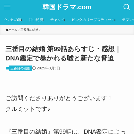
韓国ドラマ.com
ウンヒの涙
甘い秘密
チャクペ
ピンクのリップスティック
テプン
ホーム
三番目の結婚
三番目の結婚 第99話あらすじ・感想｜
DNA鑑定で暴かれる嘘と新たな脅迫
2025年8月5日
三番目の結婚
ご訪問くださりありがとうございます！
クルミットです♪
『三番目の結婚』第99話は、DNA鑑定によっ