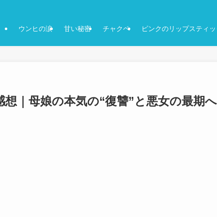
ウンヒの涙
甘い秘密
チャクペ
ピンクのリップスティッ
・感想｜母娘の本気の“復讐”と悪女の最期へ