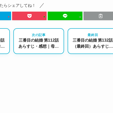
たらシェアしてね！
次の記事
最終回
0話
三番目の結婚 第112話
三番目の結婚 第132話
母の
あらすじ・感想｜母が
（最終回）あらすじ・
詰め
選ぶ“正義”と悪女の最
感想｜すべての罪と痛
期への追い込み
みを超えて、新しい
「家族」へ