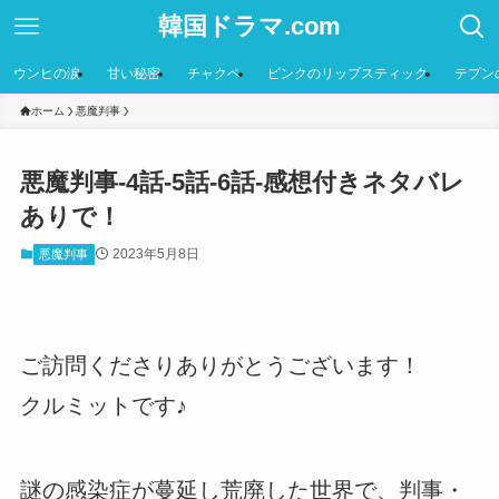
韓国ドラマ.com
ウンヒの涙
甘い秘密
チャクペ
ピンクのリップスティック
テプン
ホーム
悪魔判事
悪魔判事-4話-5話-6話-感想付きネタバレ
ありで！
2023年5月8日
悪魔判事
ご訪問くださりありがとうございます！
クルミットです♪
謎の感染症が蔓延し荒廃した世界で、判事・