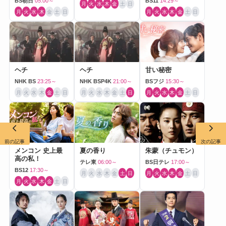
BS朝日
05:00～
BS11
14:29～
月
火
水
木
金
土
日
月
火
水
木
金
土
日
月
火
水
木
金
土
日
ヘチ
ヘチ
甘い秘密
NHK BS
23:25～
NHK BSP4K
21:00～
BSフジ
15:30～
月
火
水
木
金
土
日
月
火
水
木
金
土
日
月
火
水
木
金
土
日
前の記事
次の記事
メンコン 史上最
夏の香り
朱蒙（チュモン）
高の私！
テレ東
06:00～
BS日テレ
17:00～
BS12
17:30～
月
火
水
木
金
土
日
月
火
水
木
金
土
日
月
火
水
木
金
土
日