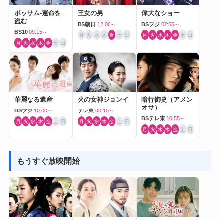
ポッサム-運命を
王女の男
偉大なショー
盗む
BS朝日
12:00～
BSフジ
07:55～
BS10
09:15～
月
火
水
木
金
土
日
月
火
水
木
金
土
日
月
火
水
木
金
土
日
華麗なる遺産
火の女神ジョンイ
暗行御史（アメン
オサ）
BSフジ
10:00～
テレ東
08:15～
BSテレ東
10:55～
月
火
水
木
金
土
日
月
火
水
木
金
土
日
月
火
水
木
金
土
日
もうすぐ放映開始