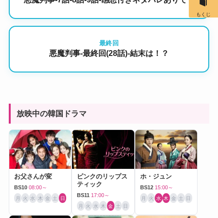
もくじ
最終回
悪魔判事-最終回(28話)-結末は！？
放映中の韓国ドラマ
お父さんが変
ピンクのリップス
ホ・ジュン
ティック
BS10
08:00～
BS12
15:00～
BS11
17:00～
月
火
水
木
金
土
日
月
火
水
木
金
土
日
月
火
水
木
金
土
日