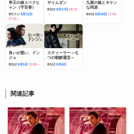
帝王の娘スベクヒ
サイムダン
九尾の狐とキケン
ャン（守百香）
な同居
BS10
8月17日
09:15
BSフジ
8月12日
～
BS10
8月20日
17:00
07:55～
～
良いが悪い、ドン
スティーラー～七
ジェ
つの朝鮮通宝～
BS12
9月5日
13:00～
BS12
9月6日
関連記事