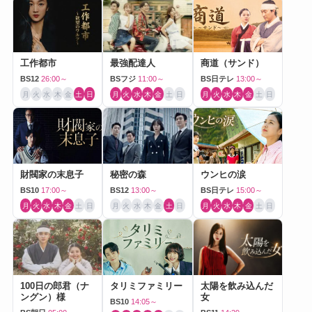
工作都市
最強配達人
商道（サンド）
BS12
26:00～
BSフジ
11:00～
BS日テレ
13:00～
月
火
水
木
金
土
日
月
火
水
木
金
土
日
月
火
水
木
金
土
日
財閥家の末息子
秘密の森
ウンヒの涙
BS10
17:00～
BS12
13:00～
BS日テレ
15:00～
月
火
水
木
金
土
日
月
火
水
木
金
土
日
月
火
水
木
金
土
日
100日の郎君（ナ
タリミファミリー
太陽を飲み込んだ
ングン）様
女
BS10
14:05～