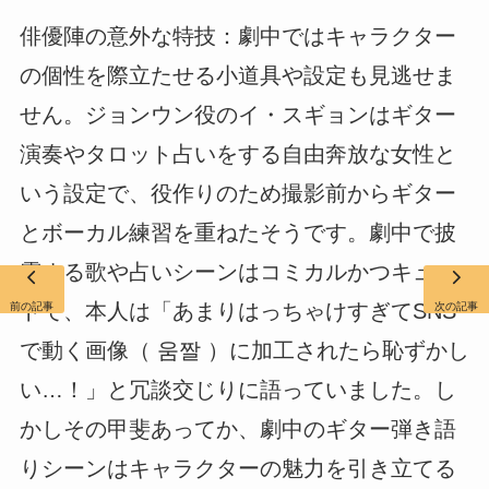
俳優陣の意外な特技：劇中ではキャラクター
の個性を際立たせる小道具や設定も見逃せま
せん。ジョンウン役のイ・スギョンはギター
演奏やタロット占いをする自由奔放な女性と
いう設定で、役作りのため撮影前からギター
とボーカル練習を重ねたそうです。劇中で披
露する歌や占いシーンはコミカルかつキュー
トで、本人は「あまりはっちゃけすぎてSNS
前の記事
次の記事
で動く画像（ 움짤 ）に加工されたら恥ずかし
い…！」と冗談交じりに語っていました。し
かしその甲斐あってか、劇中のギター弾き語
りシーンはキャラクターの魅力を引き立てる