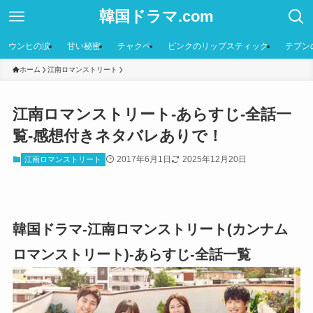
韓国ドラマ.com
ウンヒの涙
甘い秘密
チャクペ
ピンクのリップスティック
テプン
ホーム
江南ロマンストリート
江南ロマンストリート-あらすじ-全話一
覧-感想付きネタバレありで！
2017年6月1日
2025年12月20日
江南ロマンストリート
韓国ドラマ-江南ロマンストリート(カンナム
ロマンストリート)-あらすじ-全話一覧