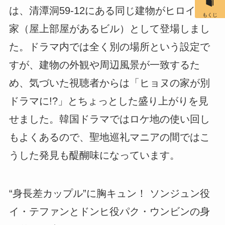
は、清潭洞59-12にある同じ建物がヒロインの
もくじ
家（屋上部屋があるビル）として登場しまし
た。ドラマ内では全く別の場所という設定で
すが、建物の外観や周辺風景が一致するた
め、気づいた視聴者からは「ヒョヌの家が別
ドラマに!?」とちょっとした盛り上がりを見
せました。韓国ドラマではロケ地の使い回し
もよくあるので、聖地巡礼マニアの間ではこ
うした発見も醍醐味になっています。
“身長差カップル”に胸キュン！ ソンジュン役
イ・テファンとドンヒ役パク・ウンビンの身