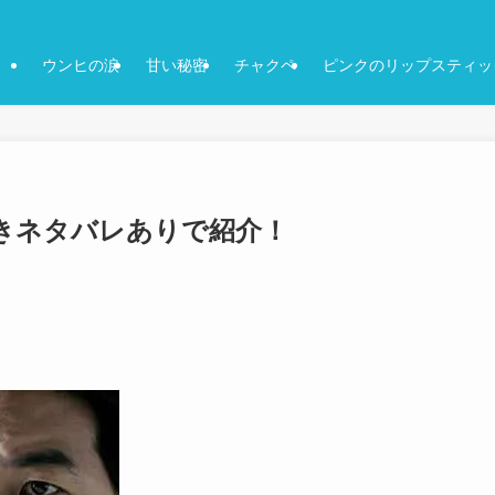
ウンヒの涙
甘い秘密
チャクペ
ピンクのリップスティッ
付きネタバレありで紹介！