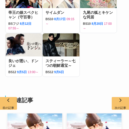
帝王の娘スベクヒ
サイムダン
九尾の狐とキケン
ャン（守百香）
な同居
BS10
8月17日
09:15
BSフジ
8月12日
～
BS10
8月20日
17:00
07:55～
～
良いが悪い、ドン
スティーラー～七
ジェ
つの朝鮮通宝～
BS12
9月5日
13:00～
BS12
9月6日
関連記事
前の記事
次の記事