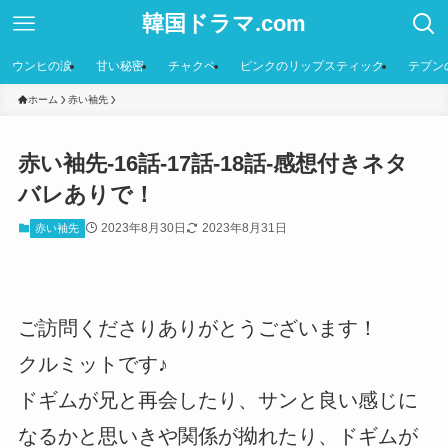
韓国ドラマ.com
ウンヒの涙
甘い秘密
チャクペ
ピンクのリップスティック
テプン
ホーム
赤い袖先
赤い袖先-16話-17話-18話-感想付きネタ
バレありで！
2023年8月30日
2023年8月31日
赤い袖先
ご訪問くださりありがとうございます！
クルミットです♪
ドギムが兄と再会したり、サンと良い感じに
なるかと思いきや関係が拗れたり、ドギムが