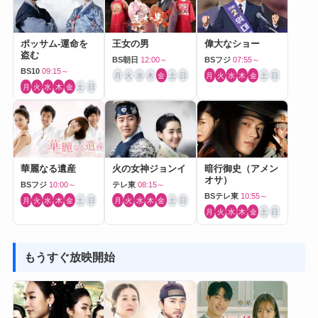
ポッサム-運命を
王女の男
偉大なショー
盗む
BS朝日
12:00～
BSフジ
07:55～
BS10
09:15～
月
火
水
木
金
土
日
月
火
水
木
金
土
日
月
火
水
木
金
土
日
華麗なる遺産
火の女神ジョンイ
暗行御史（アメン
オサ）
BSフジ
10:00～
テレ東
08:15～
BSテレ東
10:55～
月
火
水
木
金
土
日
月
火
水
木
金
土
日
月
火
水
木
金
土
日
もうすぐ放映開始