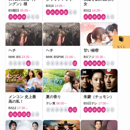
ングン）様
女
BS10
14:05～
BS朝日
05:00～
BS11
14:29～
月
火
水
木
金
土
日
月
火
水
木
金
土
日
月
火
水
木
金
土
日
もくじ
ヘチ
ヘチ
甘い秘密
NHK BS
23:25～
NHK BSP4K
21:00～
BSフジ
15:30～
月
火
水
木
金
土
日
月
火
水
木
金
土
日
月
火
水
木
金
土
日
メンコン 史上最
夏の香り
朱蒙（チュモン）
高の私！
テレ東
06:00～
BS日テレ
17:00～
BS12
17:30～
月
火
水
木
金
土
日
月
火
水
木
金
土
日
月
火
水
木
金
土
日