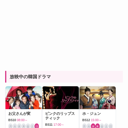
放映中の韓国ドラマ
お父さんが変
ピンクのリップス
ホ・ジュン
ティック
BS10
08:00～
BS12
15:00～
BS11
17:00～
月
火
水
木
金
土
日
月
火
水
木
金
土
日