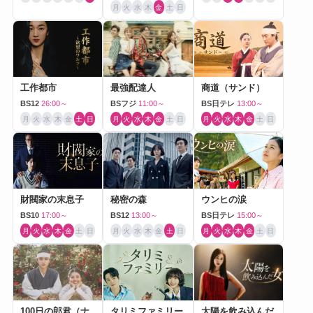
月
火
水
木
金
土
日
工作都市
最強配達人
商道（サンド）
BS12
26:00～
BSフジ
11:00～
BS日テレ
13:00～
月
火
水
木
金
土
日
月
火
水
木
金
土
日
月
火
水
木
金
土
日
財閥家の末息子
秘密の森
ウンヒの涙
BS10
17:00～
BS12
13:00～
BS日テレ
15:00～
月
火
水
木
金
土
日
月
火
水
木
金
土
日
月
火
水
木
金
土
日
100日の郎君（ナ
タリミファミリー
太陽を飲み込んだ