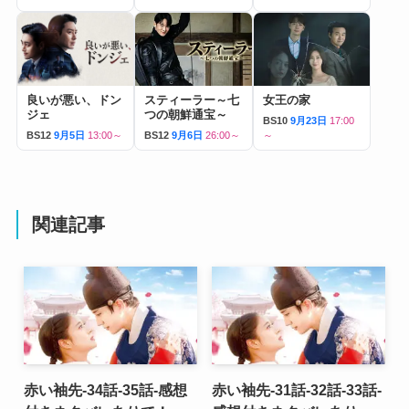
良いが悪い、ドン
スティーラー～七
女王の家
ジェ
つの朝鮮通宝～
BS10
9月23日
17:00
BS12
9月5日
13:00～
BS12
9月6日
26:00～
～
関連記事
赤い袖先-34話-35話-感想
赤い袖先-31話-32話-33話-