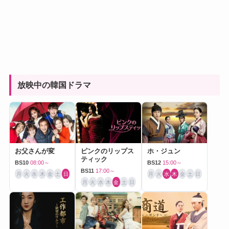
放映中の韓国ドラマ
お父さんが変
ピンクのリップス
ホ・ジュン
ティック
BS10
08:00～
BS12
15:00～
BS11
17:00～
月
火
水
木
金
土
日
月
火
水
木
金
土
日
月
火
水
木
金
土
日