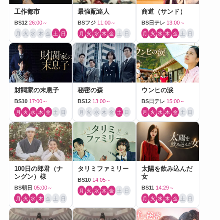
工作都市
最強配達人
商道（サンド）
BS12
26:00～
BSフジ
11:00～
BS日テレ
13:00～
月
火
水
木
金
土
日
月
火
水
木
金
土
日
月
火
水
木
金
土
日
財閥家の末息子
秘密の森
ウンヒの涙
BS10
17:00～
BS12
13:00～
BS日テレ
15:00～
月
火
水
木
金
土
日
月
火
水
木
金
土
日
月
火
水
木
金
土
日
100日の郎君（ナ
タリミファミリー
太陽を飲み込んだ
ングン）様
女
BS10
14:05～
BS朝日
05:00～
BS11
14:29～
月
火
水
木
金
土
日
月
火
水
木
金
土
日
月
火
水
木
金
土
日