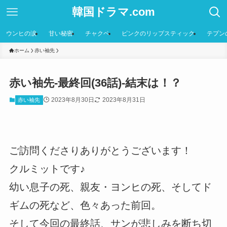
韓国ドラマ.com
ウンヒの涙
甘い秘密
チャクペ
ピンクのリップスティック
テプン
ホーム
赤い袖先
赤い袖先-最終回(36話)-結末は！？
2023年8月30日
2023年8月31日
赤い袖先
ご訪問くださりありがとうございます！
クルミットです♪
幼い息子の死、親友・ヨンヒの死、そしてド
ギムの死など、色々あった前回。
そして今回の最終話、サンが悲しみを断ち切