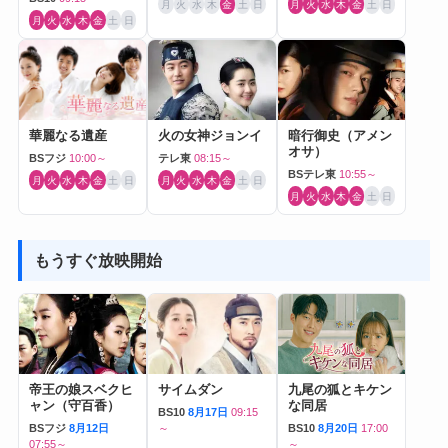
月
火
水
木
金
土
日
月
火
水
木
金
土
日
月
火
水
木
金
土
日
華麗なる遺産
火の女神ジョンイ
暗行御史（アメン
オサ）
BSフジ
10:00～
テレ東
08:15～
BSテレ東
10:55～
月
火
水
木
金
土
日
月
火
水
木
金
土
日
月
火
水
木
金
土
日
もうすぐ放映開始
帝王の娘スベクヒ
サイムダン
九尾の狐とキケン
ャン（守百香）
な同居
BS10
8月17日
09:15
BSフジ
8月12日
～
BS10
8月20日
17:00
07:55～
～