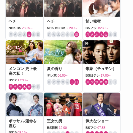
ヘチ
ヘチ
甘い秘密
NHK BS
23:25～
NHK BSP4K
21:00～
BSフジ
15:30～
月
火
水
木
金
土
日
月
火
水
木
金
土
日
月
火
水
木
金
土
日
メンコン 史上最
夏の香り
朱蒙（チュモン）
高の私！
テレ東
06:00～
BS日テレ
17:00～
BS12
17:30～
月
火
水
木
金
土
日
月
火
水
木
金
土
日
月
火
水
木
金
土
日
ポッサム-運命を
王女の男
偉大なショー
盗む
BS朝日
12:00～
BSフジ
07:55～
BS10
09:15～