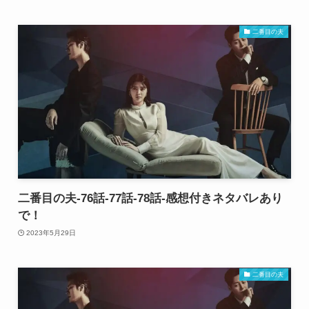
二番目の夫
二番目の夫-76話-77話-78話-感想付きネタバレあり
で！
2023年5月29日
二番目の夫