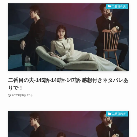
二番目の夫
二番目の夫-145話-146話-147話-感想付きネタバレあ
りで！
2023年9月26日
二番目の夫