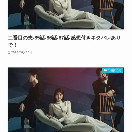
二番目の夫-85話-86話-87話-感想付きネタバレあり
で！
2023年6月15日
二番目の夫