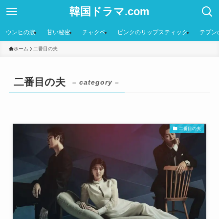
韓国ドラマ.com
ウンヒの涙
甘い秘密
チャクペ
ピンクのリップスティック
テプン
ホーム
二番目の夫
二番目の夫
– category –
二番目の夫