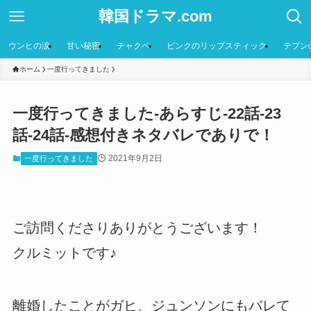
韓国ドラマ.com
ウンヒの涙
甘い秘密
チャクペ
ピンクのリップスティック
テプン
ホーム
一度行ってきました
一度行ってきました-あらすじ-22話-23
話-24話-感想付きネタバレでありで！
2021年9月2日
一度行ってきました
ご訪問くださりありがとうございます！
クルミットです♪
離婚したことがガヒ、ジュンソンにもバレて