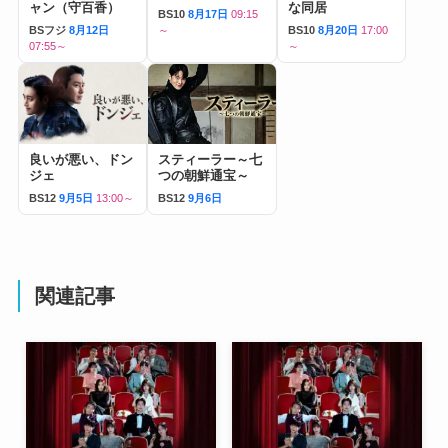
ャン（守百香）
な同居
BS10
8月17日
09:15
BSフジ
8月12日
～
BS10
8月20日
17:00
07:55～
～
良いが悪い、ドン
スティーラー～七
ジェ
つの朝鮮通宝～
BS12
9月5日
13:00～
BS12
9月6日
関連記事