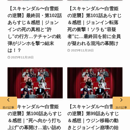
【スキャンダル〜白雪姫
【スキャンダル〜白雪姫
の逆襲】最終回・第102話
の逆襲】第101話あらすじ
あらすじ＆感想｜ジョン
＆感想｜ジョンイン転落
インの死の真相と“許
死の衝撃！ソラも“容疑
し”の行方…テチャンの銃
者”に…最終回を前に全員
弾がジンホを撃つ結末
が疑われる混沌の幕開け
は！？
2025年11月16日
2025年11月16日
【スキャンダル〜白雪姫
【スキャンダル〜白雪姫
前の記事
次の記事
の逆襲】第100話あらすじ
の逆襲】第99話あらすじ
＆感想｜“死へ向かう打ち
＆感想｜ウジン移籍の動
上げ”の幕開け…追い詰め
きとジョンイン崩壊の始