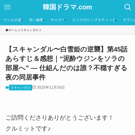
韓国ドラマ.com
ウンヒの涙
甘い秘密
チャクペ
ピンクのリップスティック
テプン
ホーム
スキャンダル
【スキャンダル〜白雪姫の逆襲】第45話
あらすじ＆感想｜“泥酔ウジンをソラの
部屋へ” ― 仕組んだのは誰？不穏すぎる
夜の同居事件
2025年11月16日
スキャンダル
ご訪問くださりありがとうございます！
クルミットです♪