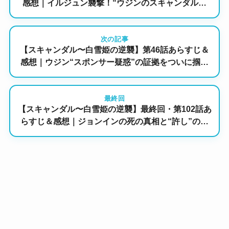
感想｜イルジュン襲撃！“ウジンのスキャンダル写
真”が奪われた瞬間、復讐戦争が新ステージへ
次の記事
【スキャンダル〜白雪姫の逆襲】第46話あらすじ＆
感想｜ウジン“スポンサー疑惑”の証拠をついに掴ん
だソラ！イ・ソネの一手が物語を揺さぶる
最終回
【スキャンダル〜白雪姫の逆襲】最終回・第102話あ
らすじ＆感想｜ジョンインの死の真相と“許し”の行
方…テチャンの銃弾がジンホを撃つ結末は！？