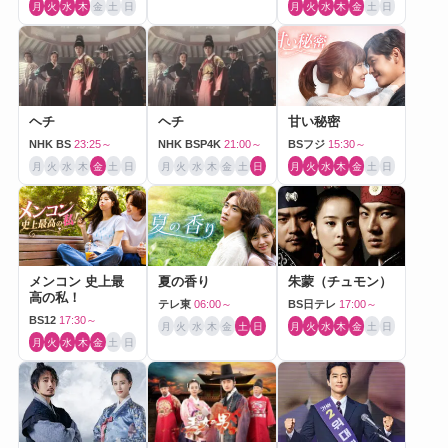
月
火
水
木
金
土
日
月
火
水
木
金
土
日
ヘチ
ヘチ
甘い秘密
NHK BS
23:25～
NHK BSP4K
21:00～
BSフジ
15:30～
月
火
水
木
金
土
日
月
火
水
木
金
土
日
月
火
水
木
金
土
日
メンコン 史上最
夏の香り
朱蒙（チュモン）
高の私！
テレ東
06:00～
BS日テレ
17:00～
BS12
17:30～
月
火
水
木
金
土
日
月
火
水
木
金
土
日
月
火
水
木
金
土
日