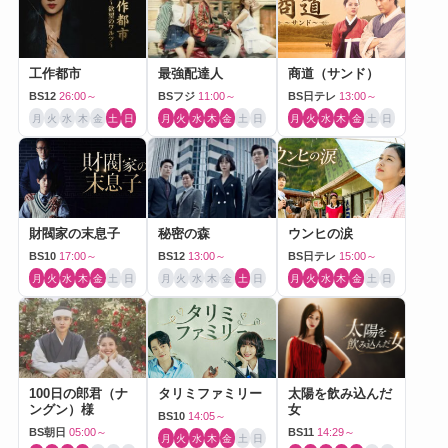
工作都市
最強配達人
商道（サンド）
BS12
26:00～
BSフジ
11:00～
BS日テレ
13:00～
月
火
水
木
金
土
日
月
火
水
木
金
土
日
月
火
水
木
金
土
日
財閥家の末息子
秘密の森
ウンヒの涙
BS10
17:00～
BS12
13:00～
BS日テレ
15:00～
月
火
水
木
金
土
日
月
火
水
木
金
土
日
月
火
水
木
金
土
日
100日の郎君（ナ
タリミファミリー
太陽を飲み込んだ
ングン）様
女
BS10
14:05～
BS朝日
05:00～
BS11
14:29～
月
火
水
木
金
土
日