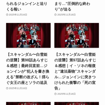
られるジョンインと迫り
まり…“圧倒的な終わ
くる報い
り”が迫る
2025年11月16日
2025年11月16日
【スキャンダル〜白雪姫
【スキャンダル〜白雪姫
の逆襲】第98話あらすじ
の逆襲】第97話あらすじ
＆感想｜最終回直前…ジ
＆感想｜イ・ソネの報復
ョンインが“犯人を書き換
と“違法薬物”スキャンダ
える”禁断の改ざん！揺ら
ル…ジョンインに突きつ
ぐ女王の座とソラの追及
けられた衝撃の「死の宣
告」
2025年11月16日
2025年11月16日