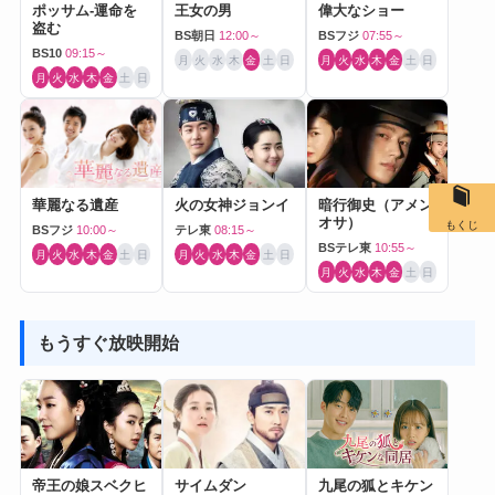
ポッサム-運命を
王女の男
偉大なショー
盗む
BS朝日
12:00～
BSフジ
07:55～
BS10
09:15～
月
火
水
木
金
土
日
月
火
水
木
金
土
日
月
火
水
木
金
土
日
華麗なる遺産
火の女神ジョンイ
暗行御史（アメン
オサ）
もくじ
BSフジ
10:00～
テレ東
08:15～
BSテレ東
10:55～
月
火
水
木
金
土
日
月
火
水
木
金
土
日
月
火
水
木
金
土
日
もうすぐ放映開始
帝王の娘スベクヒ
サイムダン
九尾の狐とキケン