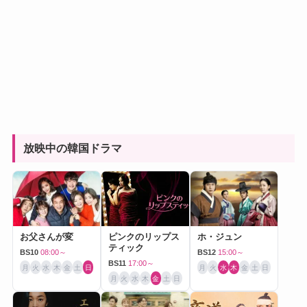
放映中の韓国ドラマ
お父さんが変
ピンクのリップス
ホ・ジュン
ティック
BS10
08:00～
BS12
15:00～
BS11
17:00～
月
火
水
木
金
土
日
月
火
水
木
金
土
日
月
火
水
木
金
土
日