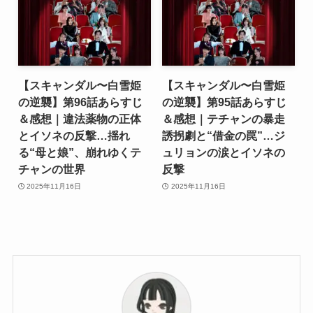
【スキャンダル〜白雪姫
【スキャンダル〜白雪姫
の逆襲】第96話あらすじ
の逆襲】第95話あらすじ
＆感想｜違法薬物の正体
＆感想｜テチャンの暴走
とイソネの反撃…揺れ
誘拐劇と“借金の罠”…ジ
る“母と娘”、崩れゆくテ
ュリョンの涙とイソネの
チャンの世界
反撃
2025年11月16日
2025年11月16日