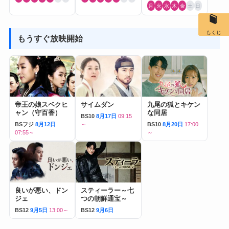
月
火
水
木
金
土
日
もくじ
もうすぐ放映開始
帝王の娘スベクヒ
サイムダン
九尾の狐とキケン
ャン（守百香）
な同居
BS10
8月17日
09:15
BSフジ
8月12日
～
BS10
8月20日
17:00
07:55～
～
良いが悪い、ドン
スティーラー～七
ジェ
つの朝鮮通宝～
BS12
9月5日
13:00～
BS12
9月6日