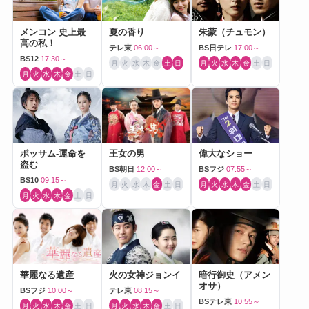
メンコン 史上最
夏の香り
朱蒙（チュモン）
高の私！
テレ東
06:00～
BS日テレ
17:00～
BS12
17:30～
月
火
水
木
金
土
日
月
火
水
木
金
土
日
月
火
水
木
金
土
日
ポッサム-運命を
王女の男
偉大なショー
盗む
BS朝日
12:00～
BSフジ
07:55～
BS10
09:15～
月
火
水
木
金
土
日
月
火
水
木
金
土
日
月
火
水
木
金
土
日
華麗なる遺産
火の女神ジョンイ
暗行御史（アメン
オサ）
BSフジ
10:00～
テレ東
08:15～
BSテレ東
10:55～
月
火
水
木
金
土
日
月
火
水
木
金
土
日