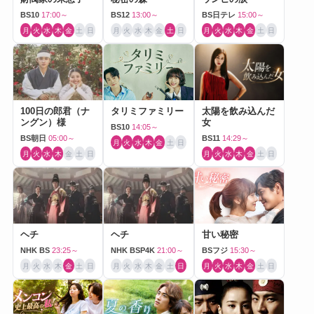
BS10
17:00～
BS12
13:00～
BS日テレ
15:00～
月
火
水
木
金
土
日
月
火
水
木
金
土
日
月
火
水
木
金
土
日
100日の郎君（ナ
タリミファミリー
太陽を飲み込んだ
ングン）様
女
BS10
14:05～
BS朝日
05:00～
BS11
14:29～
月
火
水
木
金
土
日
月
火
水
木
金
土
日
月
火
水
木
金
土
日
ヘチ
ヘチ
甘い秘密
NHK BS
23:25～
NHK BSP4K
21:00～
BSフジ
15:30～
月
火
水
木
金
土
日
月
火
水
木
金
土
日
月
火
水
木
金
土
日