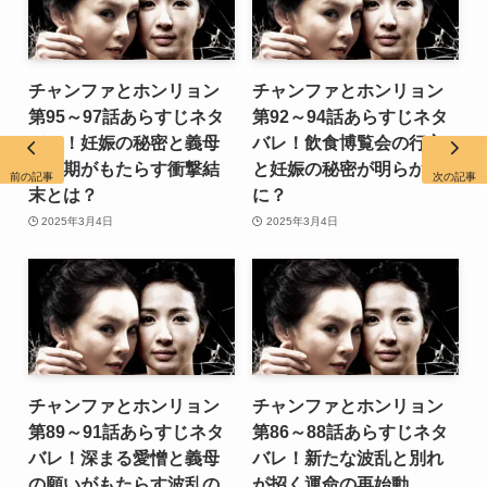
チャンファとホンリョン
チャンファとホンリョン
第95～97話あらすじネタ
第92～94話あらすじネタ
バレ！妊娠の秘密と義母
バレ！飲食博覧会の行方
の最期がもたらす衝撃結
と妊娠の秘密が明らか
前の記事
次の記事
末とは？
に？
2025年3月4日
2025年3月4日
チャンファとホンリョン
チャンファとホンリョン
第89～91話あらすじネタ
第86～88話あらすじネタ
バレ！深まる愛憎と義母
バレ！新たな波乱と別れ
の願いがもたらす波乱の
が招く運命の再始動