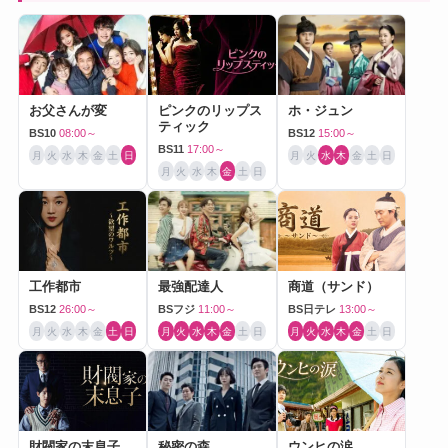
お父さんが変
ピンクのリップス
ホ・ジュン
ティック
BS10
08:00～
BS12
15:00～
BS11
17:00～
月
火
水
木
金
土
日
月
火
水
木
金
土
日
月
火
水
木
金
土
日
工作都市
最強配達人
商道（サンド）
BS12
26:00～
BSフジ
11:00～
BS日テレ
13:00～
月
火
水
木
金
土
日
月
火
水
木
金
土
日
月
火
水
木
金
土
日
財閥家の末息子
秘密の森
ウンヒの涙