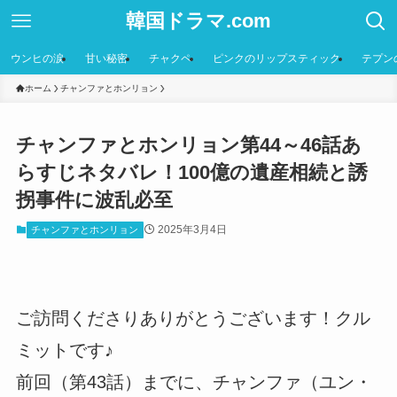
韓国ドラマ.com
ウンヒの涙
甘い秘密
チャクペ
ピンクのリップスティック
テプン
ホーム
チャンファとホンリョン
チャンファとホンリョン第44～46話あ
らすじネタバレ！100億の遺産相続と誘
拐事件に波乱必至
2025年3月4日
チャンファとホンリョン
ご訪問くださりありがとうございます！クル
ミットです♪
前回（第43話）までに、チャンファ（ユン・