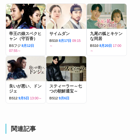
帝王の娘スベクヒ
サイムダン
九尾の狐とキケン
ャン（守百香）
な同居
BS10
8月17日
09:15
BSフジ
8月12日
～
BS10
8月20日
17:00
07:55～
～
良いが悪い、ドン
スティーラー～七
ジェ
つの朝鮮通宝～
BS12
9月5日
13:00～
BS12
9月6日
関連記事