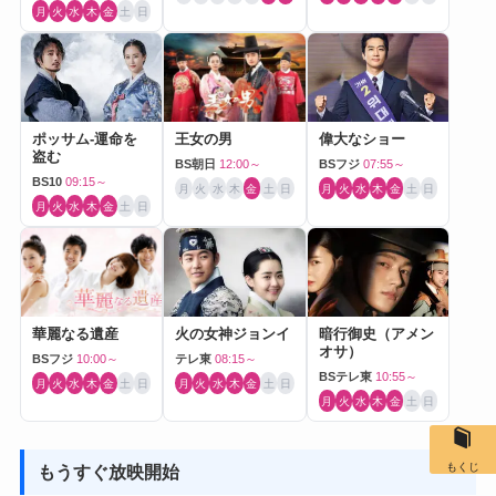
月
火
水
木
金
土
日
ポッサム-運命を
王女の男
偉大なショー
盗む
BS朝日
12:00～
BSフジ
07:55～
BS10
09:15～
月
火
水
木
金
土
日
月
火
水
木
金
土
日
月
火
水
木
金
土
日
華麗なる遺産
火の女神ジョンイ
暗行御史（アメン
オサ）
BSフジ
10:00～
テレ東
08:15～
BSテレ東
10:55～
月
火
水
木
金
土
日
月
火
水
木
金
土
日
月
火
水
木
金
土
日
もくじ
もうすぐ放映開始