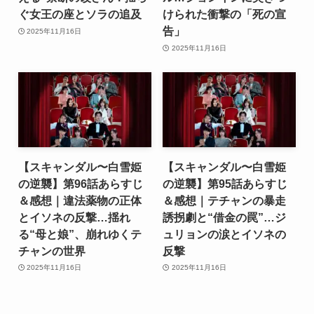
ぐ女王の座とソラの追及
けられた衝撃の「死の宣
告」
2025年11月16日
2025年11月16日
【スキャンダル〜白雪姫
【スキャンダル〜白雪姫
の逆襲】第96話あらすじ
の逆襲】第95話あらすじ
＆感想｜違法薬物の正体
＆感想｜テチャンの暴走
とイソネの反撃…揺れ
誘拐劇と“借金の罠”…ジ
る“母と娘”、崩れゆくテ
ュリョンの涙とイソネの
チャンの世界
反撃
2025年11月16日
2025年11月16日