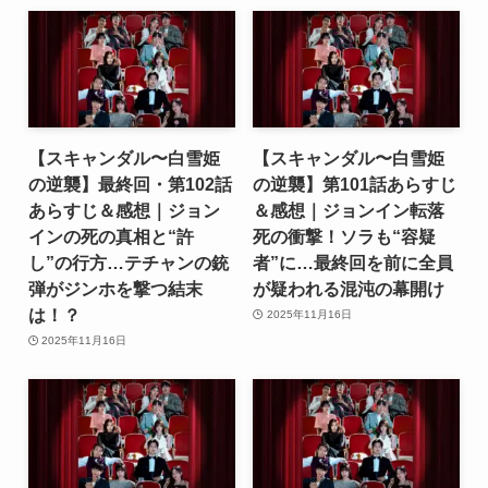
【スキャンダル〜白雪姫
【スキャンダル〜白雪姫
の逆襲】最終回・第102話
の逆襲】第101話あらすじ
あらすじ＆感想｜ジョン
＆感想｜ジョンイン転落
インの死の真相と“許
死の衝撃！ソラも“容疑
し”の行方…テチャンの銃
者”に…最終回を前に全員
弾がジンホを撃つ結末
が疑われる混沌の幕開け
は！？
2025年11月16日
2025年11月16日