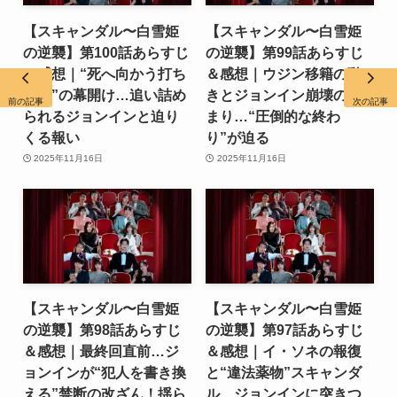
【スキャンダル〜白雪姫
【スキャンダル〜白雪姫
の逆襲】第100話あらすじ
の逆襲】第99話あらすじ
＆感想｜“死へ向かう打ち
＆感想｜ウジン移籍の動
上げ”の幕開け…追い詰め
きとジョンイン崩壊の始
前の記事
次の記事
られるジョンインと迫り
まり…“圧倒的な終わ
くる報い
り”が迫る
2025年11月16日
2025年11月16日
【スキャンダル〜白雪姫
【スキャンダル〜白雪姫
の逆襲】第98話あらすじ
の逆襲】第97話あらすじ
＆感想｜最終回直前…ジ
＆感想｜イ・ソネの報復
ョンインが“犯人を書き換
と“違法薬物”スキャンダ
える”禁断の改ざん！揺ら
ル…ジョンインに突きつ