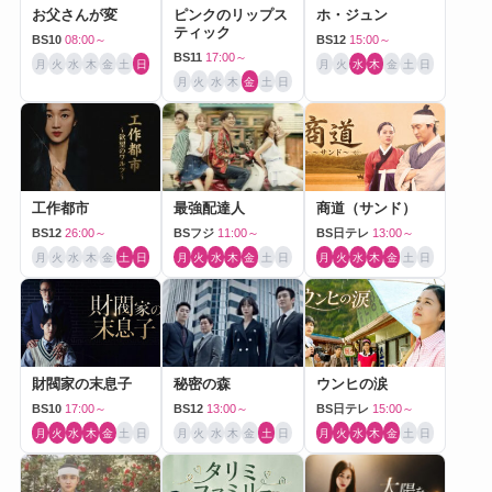
お父さんが変
ピンクのリップス
ホ・ジュン
ティック
BS10
08:00～
BS12
15:00～
BS11
17:00～
月
火
水
木
金
土
日
月
火
水
木
金
土
日
月
火
水
木
金
土
日
工作都市
最強配達人
商道（サンド）
BS12
26:00～
BSフジ
11:00～
BS日テレ
13:00～
月
火
水
木
金
土
日
月
火
水
木
金
土
日
月
火
水
木
金
土
日
財閥家の末息子
秘密の森
ウンヒの涙
BS10
17:00～
BS12
13:00～
BS日テレ
15:00～
月
火
水
木
金
土
日
月
火
水
木
金
土
日
月
火
水
木
金
土
日