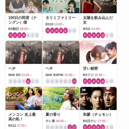
100日の郎君（ナ
タリミファミリー
太陽を飲み込んだ
ングン）様
女
BS10
14:05～
BS朝日
05:00～
BS11
14:29～
月
火
水
木
金
土
日
月
火
水
木
金
土
日
月
火
水
木
金
土
日
ヘチ
ヘチ
甘い秘密
NHK BS
23:25～
NHK BSP4K
21:00～
BSフジ
15:30～
月
火
水
木
金
土
日
月
火
水
木
金
土
日
月
火
水
木
金
土
日
メンコン 史上最
夏の香り
朱蒙（チュモン）
高の私！
テレ東
06:00～
BS日テレ
17:00～
BS12
17:30～
月
火
水
木
金
土
日
月
火
水
木
金
土
日