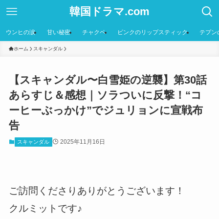
韓国ドラマ.com
ウンヒの涙
甘い秘密
チャクペ
ピンクのリップスティック
テプン
ホーム
スキャンダル
【スキャンダル〜白雪姫の逆襲】第30話
あらすじ＆感想｜ソラついに反撃！“コ
ーヒーぶっかけ”でジュリョンに宣戦布
告
2025年11月16日
スキャンダル
ご訪問くださりありがとうございます！
クルミットです♪