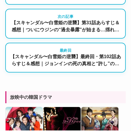
痛すぎる回
次の記事
【スキャンダル〜白雪姫の逆襲】第31話あらすじ＆
感想｜ついにウジンの“過去暴露”が始まる…揺れる
ソラ、止まらないジュリョンの執着
最終回
【スキャンダル〜白雪姫の逆襲】最終回・第102話あ
らすじ＆感想｜ジョンインの死の真相と“許し”の行
方…テチャンの銃弾がジンホを撃つ結末は！？
放映中の韓国ドラマ